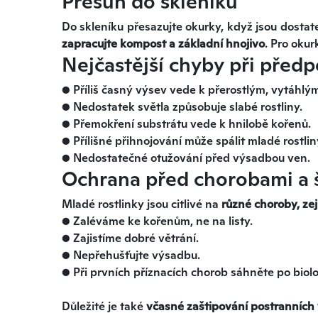
Přesun do skleníku
Do skleníku přesazujte okurky, když jsou dostat
zapracujte kompost a
základní hnojivo
. Pro okur
Nejčastější chyby při před
● Příliš časný výsev vede k přerostlým, vytáhlý
● Nedostatek světla způsobuje slabé rostliny.
● Přemokření substrátu vede k hnilobě kořenů.
● Přílišné přihnojování může spálit mladé rostlin
● Nedostatečné otužování před výsadbou ven.
Ochrana před chorobami a 
Mladé rostlinky jsou citlivé na
různé choroby, ze
● Zaléváme ke kořenům, ne na listy.
● Zajistíme dobré větrání.
● Nepřehušťujte výsadbu.
● Při prvních příznacích chorob sáhněte po biol
Důležité je také
včasné zaštipování postranních 