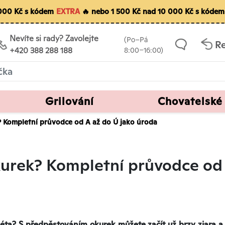
 000 Kč s kódem
EXTRA
🔥 nebo 1 500 Kč nad 10 000 Kč s kóde
Nevíte si rady? Zavolejte
(Po–Pá
R
+420 388 288 188
8:00–16:00)
Grilování
Chovatelské
? Kompletní průvodce od A až do Ú jako úroda
kurek? Kompletní průvodce od 
léta? S předpěstováním okurek můžete,začít už brzy zjara a