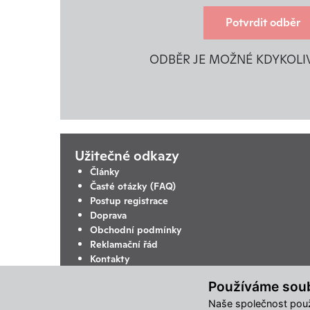
Potvrdit odběr
ODBĚR JE MOŽNÉ KDYKOLI
Užitečné odkazy
Články
Časté otázky (FAQ)
Postup registrace
Doprava
Obchodní podmínky
Reklamační řád
Kontakty
Ochrana osobních údajů
Používáme sou
Změnit nastavení využití cookies
Naše společnost použ