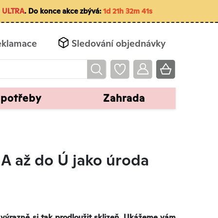
m
ULTRA
. Do konce akce zbývá:
1d 21h 32m 40s
eklamace
Sledování objednávky
 potřeby
Zahrada
A až do Ú jako úroda
 výrazně si tak prodloužit sklizeň. Ukážeme vám