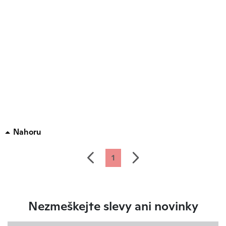
Nahoru
předchozí
další
1
Nezmeškejte slevy ani novinky