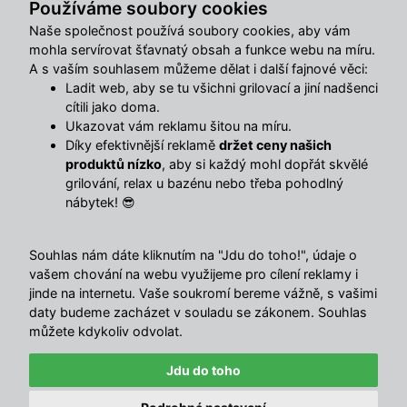
Používáme soubory cookies
Naše společnost používá soubory cookies, aby vám
Užitečné odkazy
mohla servírovat šťavnatý obsah a funkce webu na míru.
Články
A s vaším souhlasem můžeme dělat i další fajnové věci:
Časté otázky (FAQ)
Ladit web, aby se tu všichni grilovací a jiní nadšenci
Postup registrace
cítili jako doma.
Doprava
Ukazovat vám reklamu šitou na míru.
Obchodní podmínky
Díky efektivnější reklamě
držet ceny našich
Reklamační řád
produktů nízko
, aby si každý mohl dopřát skvělé
Kontakty
grilování, relax u bazénu nebo třeba pohodlný
Ochrana osobních údajů
nábytek! 😎
Změnit nastavení využití cookies
Souhlas nám dáte kliknutím na "Jdu do toho!", údaje o
vašem chování na webu využijeme pro cílení reklamy i
Hlavní menu
jinde na internetu. Vaše soukromí bereme vážně, s vašimi
O nás
daty budeme zacházet v souladu se zákonem. Souhlas
Obchodní podmínky
můžete kdykoliv odvolat.
Ke stažení
Reklamační online formulář
Jdu do toho
Odstoupit od smlouvy