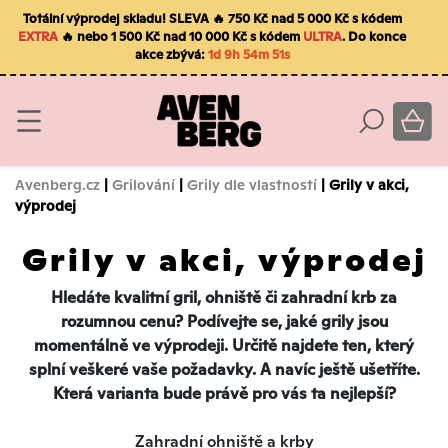
Totální výprodej skladu! SLEVA 🔥 750 Kč nad 5 000 Kč s kódem
EXTRA
🔥 nebo 1 500 Kč nad 10 000 Kč s kódem
ULTRA
. Do konce
akce zbývá:
1d 9h 54m 50s
Avenberg.cz
|
Grilování
|
Grily dle vlastností
| Grily v akci,
výprodej
Grily v akci, výprodej
Hledáte kvalitní gril, ohniště či zahradní krb za
rozumnou cenu? Podívejte se, jaké grily jsou
momentálně ve výprodeji. Určitě najdete ten, který
splní veškeré vaše požadavky. A navíc ještě ušetříte.
Která varianta bude právě pro vás ta nejlepší?
Zahradní ohniště a krby