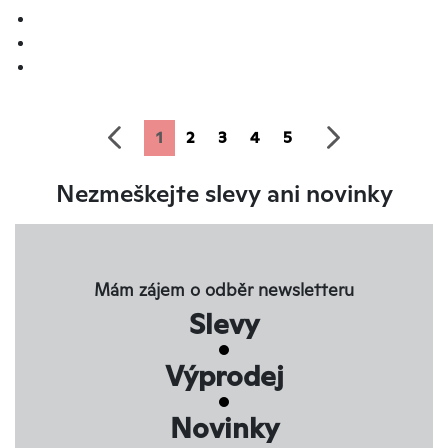
předchozí
další
1
2
3
4
5
Nezmeškejte slevy ani novinky
Mám zájem o odběr newsletteru
Slevy
Výprodej
Novinky