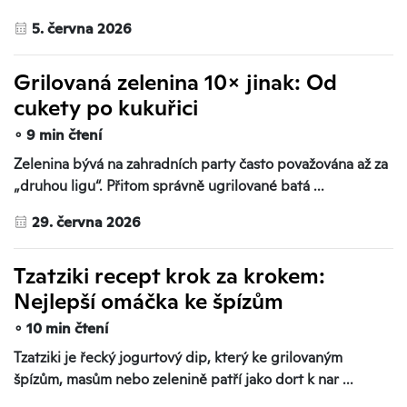
5. června 2026
Grilovaná zelenina 10× jinak: Od
cukety po kukuřici
∘ 9 min čtení
Zelenina bývá na zahradních party často považována až za
„druhou ligu“. Přitom správně ugrilované batá ...
29. června 2026
Tzatziki recept krok za krokem:
Nejlepší omáčka ke špízům
∘ 10 min čtení
Tzatziki je řecký jogurtový dip, který ke grilovaným
špízům, masům nebo zelenině patří jako dort k nar ...