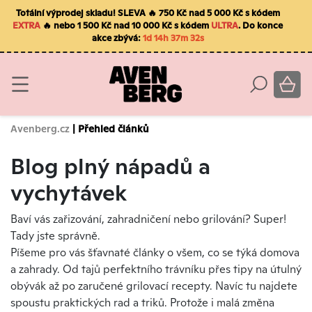
Totální výprodej skladu! SLEVA 🔥 750 Kč nad 5 000 Kč s kódem
EXTRA
🔥 nebo 1 500 Kč nad 10 000 Kč s kódem
ULTRA
. Do konce
akce zbývá:
1d 14h 37m 32s
Avenberg.cz
| Přehled článků
Blog plný nápadů a
vychytávek
Baví vás zařizování, zahradničení nebo grilování? Super!
Tady jste správně.
Píšeme pro vás šťavnaté články o všem, co se týká domova
a zahrady. Od tajů perfektního trávníku přes tipy na útulný
obývák až po zaručené grilovací recepty. Navíc tu najdete
spoustu praktických rad a triků. Protože i malá změna