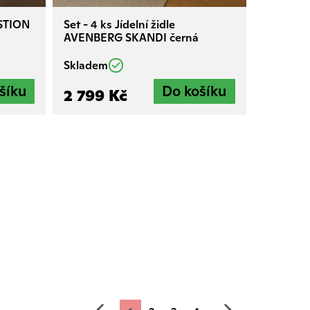
ASTION
Set - 4 ks Jídelní židle
AVENBERG SKANDI černá
Skladem
2 799 Kč
předchozí
další