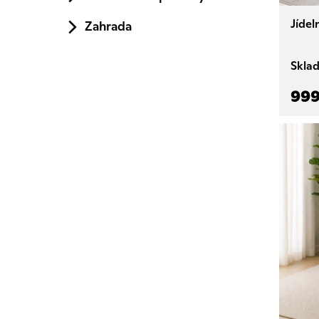
Stůl u
Jídel
Zahrada
Ať už p
Skla
999