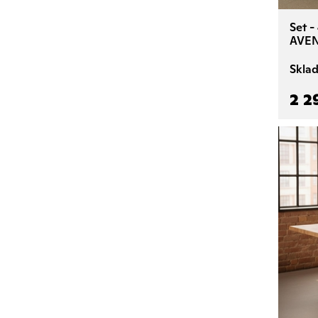
Set -
AVEN
Skla
2 2