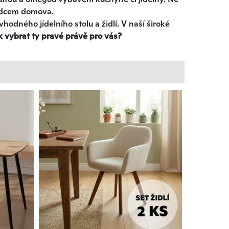
srdcem domova.
hodného jídelního stolu a židlí. V naší široké
k vybrat ty pravé právě pro vás?
et dlouhé roky. Ať už hledáte stůl s moderním
te. Jídelní židle jsou navrženy tak, aby dokonale
aly maximální pohodlí.
 stolu a židlí?
 díky své trvanlivosti a vzhledu. Naše kolekce
iéru
příjemný a útulný vzhled. V nabídce najdete
, MDF desky, kov apod.).
etnost hostů. Pro menší prostory doporučujeme
né hostiny jsou ideální větší obdélníkové stoly.
žijete při stolování s větším množstvím hostů.