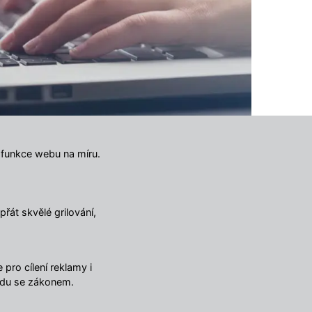
 funkce webu na míru.
ulář
řát skvělé grilování,
pro cílení reklamy i
adu se zákonem.