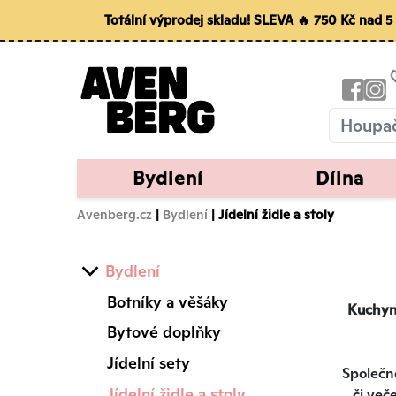
Totální výprodej skladu! SLEVA 🔥 750 Kč nad 
Bydlení
Dílna
Avenberg.cz
|
Bydlení
| Jídelní židle a stoly
Bydlení
Botníky a věšáky
Kuchyně
Bytové doplňky
Jídelní sety
Společné
Jídelní židle a stoly
či več