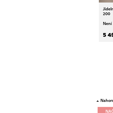
Jíde
200
Není
5 4
Nahor
NAČ