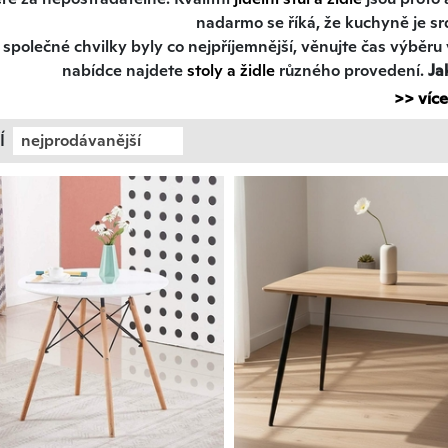
nadarmo se říká, že kuchyně je 
společné chvilky byly co nejpříjemnější, věnujte čas výběru v
nabídce najdete
stoly a židle
různého provedení.
Ja
elní stoly i židle patří mezi nábytek, který by vám měl vydrž
>> více
, nebo preferujete klasický vzhled, v naší nabídce si vybere
Í
nejprodávanější
ladily s našimi stoly a zároveň poskytov
Co je důležité při výběru jídelního
riál:
Dřevo je tradiční a oblíbený materiál pro jídelní nábytek
e nábytek z různých druhů dřeva, které dodají vašemu
inter
stoly, které kombinují více materiálů (dřevo
st:
Při výběru stolu zohledněte počet osob v domácnosti a č
kulaté či čtvercové stoly, zatímco pro větší rodiny a pravidel
čnost:
Některé stoly nabízejí možnost rozkládání, kterou vyu
Jídelní židle