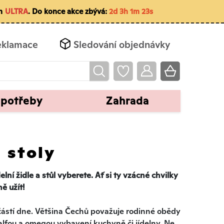
em
ULTRA
. Do konce akce zbývá:
2d 3h 1m 22s
eklamace
Sledování objednávky
 potřeby
Zahrada
a stoly
lní židle a stůl vyberete. Ať si ty vzácné chvilky
ě užít!
h částí dne. Většina Čechů považuje rodinné obědy
alfou a omegou vybavení kuchyně či jídelny. Ne