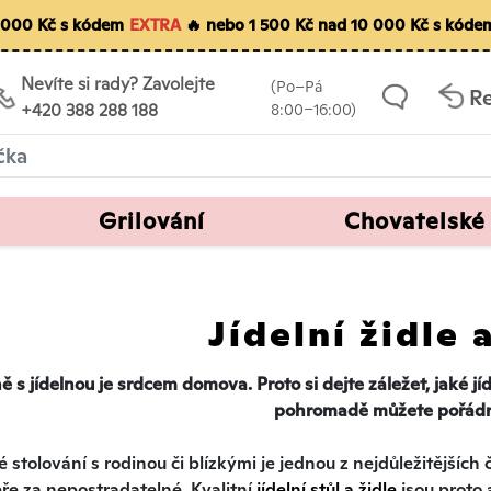
5 000 Kč s kódem
EXTRA
🔥 nebo 1 500 Kč nad 10 000 Kč s kód
Nevíte si rady? Zavolejte
(Po–Pá
R
+420 388 288 188
8:00–16:00)
Grilování
Chovatelské
Jídelní židle 
 s jídelnou je srdcem domova. Proto si dejte záležet, jaké jíde
pohromadě můžete pořádn
 stolování s rodinou či blízkými je jednou z nejdůležitějšíc
eře za nepostradatelné. Kvalitní
jídelní stůl a židle
jsou proto 