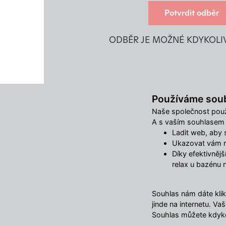
Potvrdit odběr
ODBĚR JE MOŽNÉ KDYKOLI
Používáme sou
Užitečné odkazy
Naše společnost použ
Články
A s vaším souhlasem m
Časté otázky (FAQ)
Ladit web, aby se
Postup registrace
Ukazovat vám re
Doprava
Díky efektivněj
Obchodní podmínky
relax u bazénu 
Reklamační řád
Kontakty
Souhlas nám dáte klik
Ochrana osobních údajů
jinde na internetu. 
Změnit nastavení využití cookies
Souhlas můžete kdyko