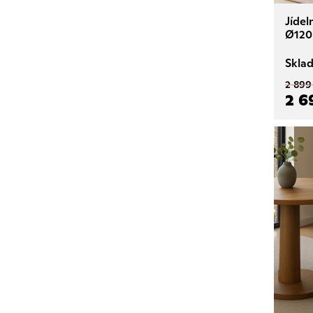
Jíde
Ø120
Skla
2 899
2 6