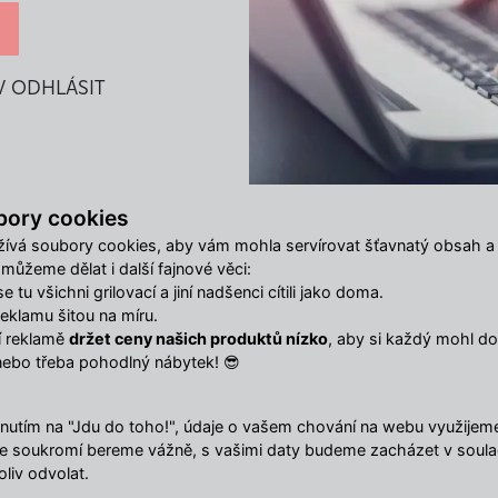
V ODHLÁSIT
bory cookies
Hlavní menu
ívá soubory cookies, aby vám mohla servírovat šťavnatý obsah a
O nás
ůžeme dělat i další fajnové věci:
Obchodní podmínky
 tu všichni grilovací a jiní nadšenci cítili jako doma.
Ke stažení
klamu šitou na míru.
Reklamační online form
ší reklamě
držet ceny našich produktů nízko
, aby si každý mohl dop
Odstoupit od smlouvy
nebo třeba pohodlný nábytek! 😎
nutím na "Jdu do toho!", údaje o vašem chování na webu využijeme 
Vaše soukromí bereme vážně, s vašimi daty budeme zacházet v soul
liv odvolat.