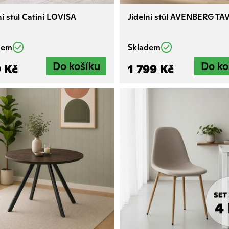
ž máte vybraný? Na co se ale k němu posadit? Židle by měly 
barvou polstrování. Při výběru vezměte v potaz i nos
ní stůl Catini LOVISA
Jídelní stůl AVENBERG TA
lánujete intimní večeři či velkou rodinnou oslavu, u jídla je 
dem
Skladem
 Kč
1 799 Kč