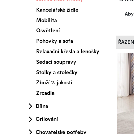
Kancelářské židle
Aby 
Mobilita
Jíd
Osvětlení
designem
Pohovky a sofa
ŘAZEN
Relaxační křesla a lenošky
Sedací soupravy
Mate
Stolky a stolečky
zahrnuj
Zboží 2. jakosti
Zrcadla
Veliko
menší 
Dílna
Funk
Grilování
Chovatelské potřeby