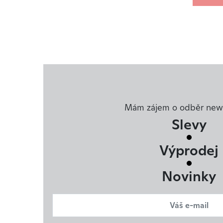
Mám zájem o odběr news
Slevy
Výprodej
Novinky