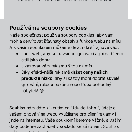
Používáme soubory cookies
Užitečné odkazy
Naše společnost používá soubory cookies, aby vám
mohla servírovat šťavnatý obsah a funkce webu na míru.
Články
A s vaším souhlasem můžeme dělat i další fajnové věci:
Časté otázky (FAQ)
Ladit web, aby se tu všichni grilovací a jiní nadšenci
Postup registrace
cítili jako doma.
Doprava
Ukazovat vám reklamu šitou na míru.
Obchodní podmínky
Díky efektivnější reklamě
držet ceny našich
Reklamační řád
produktů nízko
, aby si každý mohl dopřát skvělé
Kontakty
grilování, relax u bazénu nebo třeba pohodlný
Ochrana osobních údajů
nábytek! 😎
Změnit nastavení využití cookies
Souhlas nám dáte kliknutím na "Jdu do toho!", údaje o
Hlavní menu
vašem chování na webu využijeme pro cílení reklamy i
jinde na internetu. Vaše soukromí bereme vážně, s vašimi
O nás
daty budeme zacházet v souladu se zákonem. Souhlas
Obchodní podmínky