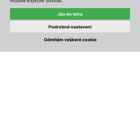
můžete kdykoliv odvolat.
Ke stažení
Reklamační online formulář
Jdu do toho
Odstoupit od smlouvy
Podrobné nastavení
Odmítám veškeré cookie