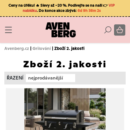
Ceny na útěku! 🔥 Slevy až −20 %. Podívejte se na naši 👉
VIP
nabídku
. Do konce akce zbývá:
6d 9h 38m 1s
Avenberg.cz
|
Grilování
| Zboží 2. jakosti
Zboží 2. jakosti
ŘAZENÍ
nejprodávanější