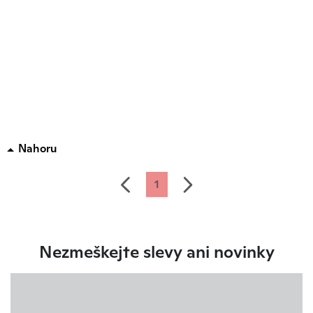
Nahoru
předchozí
další
1
Nezmeškejte slevy ani novinky