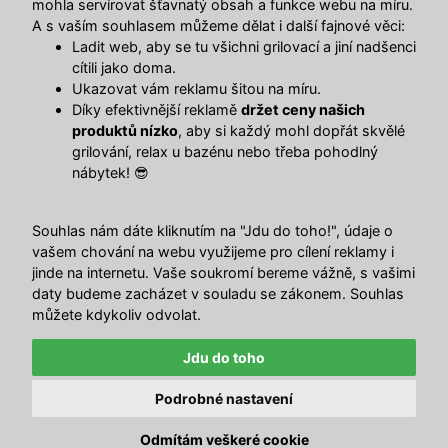
mohla servírovat šťavnatý obsah a funkce webu na míru.
Články
A s vaším souhlasem můžeme dělat i další fajnové věci:
Časté otázky (FAQ)
Ladit web, aby se tu všichni grilovací a jiní nadšenci
Postup registrace
cítili jako doma.
Doprava
Ukazovat vám reklamu šitou na míru.
Obchodní podmínky
Díky efektivnější reklamě
držet ceny našich
Reklamační řád
produktů nízko
, aby si každý mohl dopřát skvělé
Kontakty
grilování, relax u bazénu nebo třeba pohodlný
Ochrana osobních údajů
nábytek! 😎
Změnit nastavení využití cookies
Souhlas nám dáte kliknutím na "Jdu do toho!", údaje o
vašem chování na webu využijeme pro cílení reklamy i
Hlavní menu
jinde na internetu. Vaše soukromí bereme vážně, s vašimi
O nás
daty budeme zacházet v souladu se zákonem. Souhlas
Obchodní podmínky
můžete kdykoliv odvolat.
Ke stažení
Reklamační online formulář
Jdu do toho
Odstoupit od smlouvy
Podrobné nastavení
Odmítám veškeré cookie