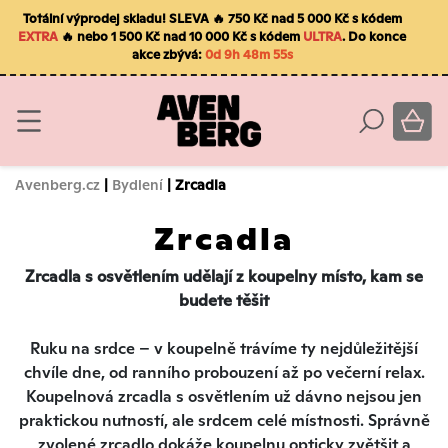
Totální výprodej skladu! SLEVA 🔥 750 Kč nad 5 000 Kč s kódem
EXTRA
🔥 nebo 1 500 Kč nad 10 000 Kč s kódem
ULTRA
. Do konce
akce zbývá:
0d 9h 48m 54s
Avenberg.cz
|
Bydlení
| Zrcadla
Zrcadla
Zrcadla s osvětlením udělají z koupelny místo, kam se
budete těšit
Ruku na srdce – v koupelně trávíme ty nejdůležitější
chvíle dne, od ranního probouzení až po večerní relax.
Koupelnová zrcadla s osvětlením už dávno nejsou jen
praktickou nutností, ale srdcem celé místnosti. Správně
zvolené zrcadlo dokáže koupelnu opticky zvětšit a