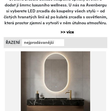
dodat jí šmrnc luxusního wellness. U nás na Avenbergu
si vyberete LED zrcadla do koupelny všech stylů – od
čistých hranatých linií až po kulatá zrcadla s osvětlením,
která prostor zjemní a vytvoří v něm útulnou atmosféru.
>> více
Vychytávky, které vám zpříjemní každé ráno
ŘAZENÍ
nejprodávanější
Zapomeňte na šero nebo ostré stíny. Integrované LED
osvětlení vám dopřeje jasné a přirozené světlo, které je
k nezaplacení při líčení, holení i bleskové ranní hygieně.
Moderní zrcadla do koupelny s LED páskem navíc umí
věci, které si zamilujete:
Dotykové ovládání:
Už žádné hmatání po vypínači po
stěně, stačí lehký dotek na skle.
Stmívání světla:
Když si chcete dát v klidu vanu,
jednoduše si světlo ztlumíte.
Ochrana proti zamlžování:
To nejlepší nakonec – po