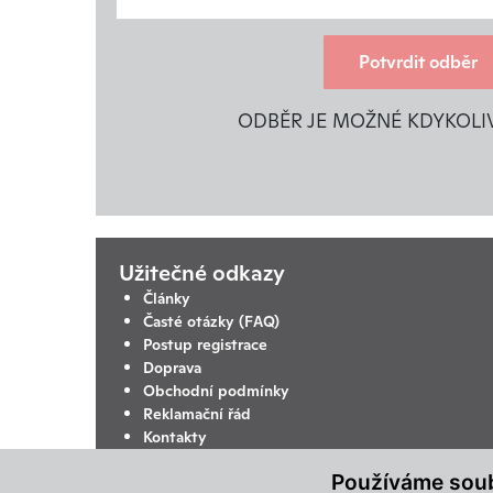
Potvrdit odběr
ODBĚR JE MOŽNÉ KDYKOLI
Užitečné odkazy
Články
Časté otázky (FAQ)
Postup registrace
Doprava
Obchodní podmínky
Reklamační řád
Kontakty
Ochrana osobních údajů
Používáme sou
Změnit nastavení využití cookies