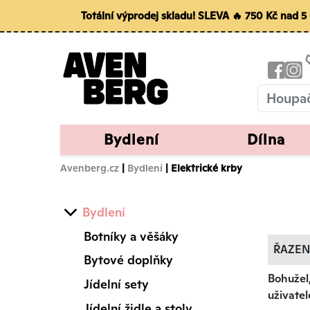
Totální výprodej skladu! SLEVA 🔥 750 Kč nad 
Bydlení
Dílna
Avenberg.cz
|
Bydlení
| Elektrické krby
Bydlení
Botníky a věšáky
ŘAZEN
Bytové doplňky
Bohužel
Jídelní sety
uživate
Jídelní židle a stoly