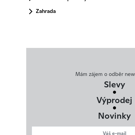
Zahrada
Mám zájem o odběr news
Slevy
Výprodej
Novinky