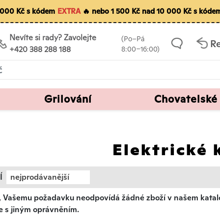
5 000 Kč s kódem
EXTRA
🔥 nebo 1 500 Kč nad 10 000 Kč s kóde
Nevíte si rady? Zavolejte
(Po–Pá
R
+420 388 288 188
8:00–16:00)
Grilování
Chovatelské
Elektrické 
Í
nejprodávanější
, Vašemu požadavku neodpovídá žádné zboží v našem katalog
le s jiným oprávněním.