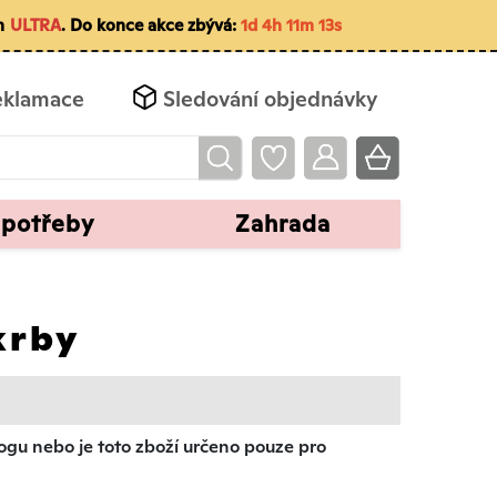
m
ULTRA
. Do konce akce zbývá:
1d 4h 11m 12s
eklamace
Sledování objednávky
 potřeby
Zahrada
krby
u nebo je toto zboží určeno pouze pro