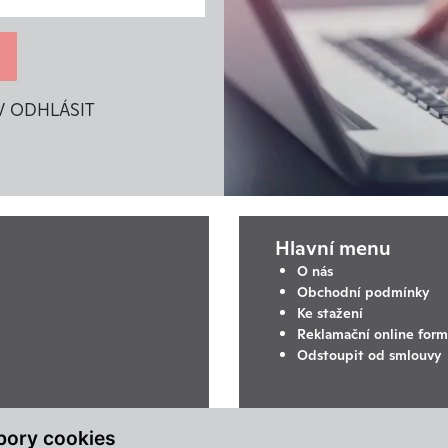
V ODHLÁSIT
Hlavní menu
O nás
Obchodní podmínky
Ke stažení
Reklamační online form
Odstoupit od smlouvy
bory cookies