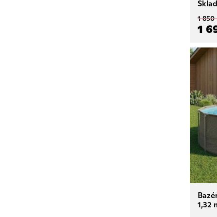
Skla
1 850
1 6
Bazé
1,32 