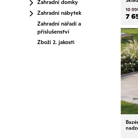
Skla
Zahradní domky
10 99
Zahradní nábytek
7 6
Zahradní nářadí a
příslušenství
Zboží 2. jakosti
Bazé
nadze