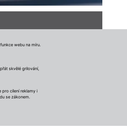
 funkce webu na míru.
ulář
řát skvělé grilování,
pro cílení reklamy i
adu se zákonem.