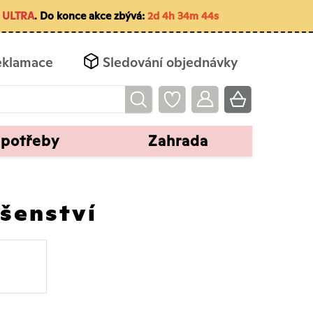
m
ULTRA
. Do konce akce zbývá:
2d 4h 34m 43s
eklamace
Sledování objednávky
 potřeby
Zahrada
ušenství