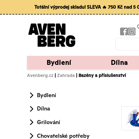
Totální výprodej skladu! SLEVA 🔥 750 Kč nad 
Bydlení
Dílna
Avenberg.cz
|
Zahrada
| Bazény a příslušenství
Bydlení
Dílna
Grilování
Chovatelské potřeby