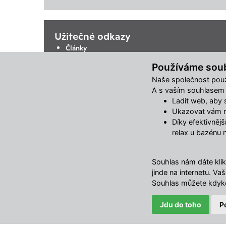
Užitečné odkazy
Články
Časté otázky (FAQ)
Používáme sou
Postup registrace
Naše společnost použ
Doprava
A s vaším souhlasem m
Obchodní podmínky
Ladit web, aby se
Reklamační řád
Ukazovat vám re
Kontakty
Díky efektivněj
Ochrana osobních údajů
relax u bazénu 
Změnit nastavení využití cookies
Souhlas nám dáte klik
jinde na internetu. 
Souhlas můžete kdyko
Jdu do toho
P