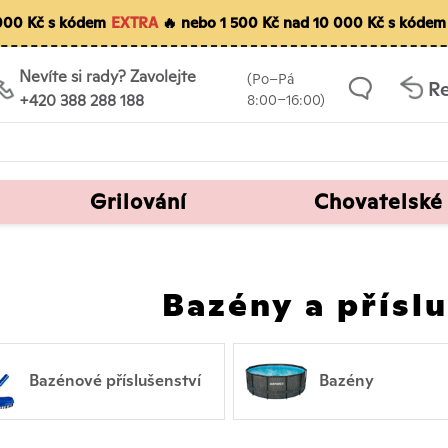
5 000 Kč s kódem
EXTRA
🔥 nebo 1 500 Kč nad 10 000 Kč s kóde
Nevíte si rady? Zavolejte
(Po–Pá
R
+420 388 288 188
8:00–16:00)
Grilování
Chovatelské
Bazény a přísl
Bazénové příslušenství
Bazény