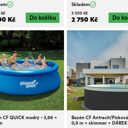
dem
Skladem
 Kč
3 599 Kč
90 Kč
2 750 Kč
n CF QUICK modrý - 3,66 x
Bazén CF Antracit/Písková
 m
0,9 m + skimmer + DÁREK