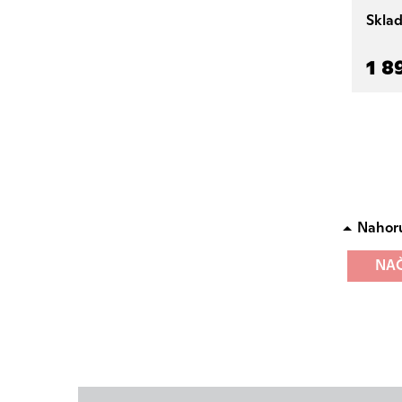
Skla
1 8
Nahor
NAČ