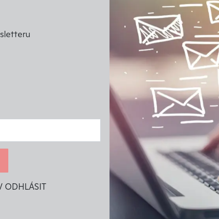
letteru
V ODHLÁSIT