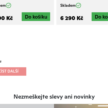
dem
Skladem
90 Kč
6 290 Kč
u
ÍST DALŠÍ
Nezmeškejte slevy ani novinky