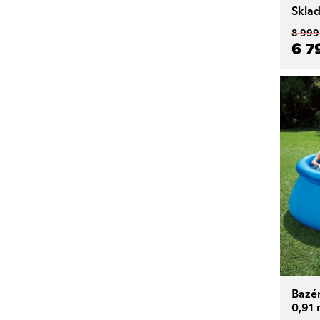
Skla
8 999
6 7
Bazé
0,91