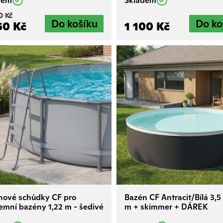
dem
Skladem
0 Kč
50 Kč
1 100 Kč
nové schůdky CF pro
Bazén CF Antracit/Bílá 3,5
mní bazény 1,22 m - šedivé
m + skimmer + DÁREK