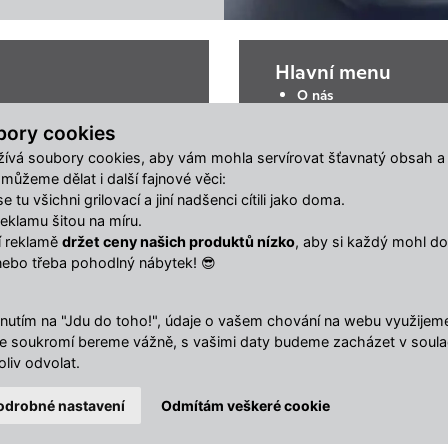
Hlavní menu
O nás
Obchodní podmínky
bory cookies
Ke stažení
ívá soubory cookies, aby vám mohla servírovat šťavnatý obsah a
Reklamační online form
ůžeme dělat i další fajnové věci:
Odstoupit od smlouvy
 tu všichni grilovací a jiní nadšenci cítili jako doma.
klamu šitou na míru.
ší reklamě
držet ceny našich produktů nízko
, aby si každý mohl dop
nebo třeba pohodlný nábytek! 😎
nutím na "Jdu do toho!", údaje o vašem chování na webu využijeme 
Vaše soukromí bereme vážně, s vašimi daty budeme zacházet v soul
liv odvolat.
odrobné nastavení
Odmítám veškeré cookie