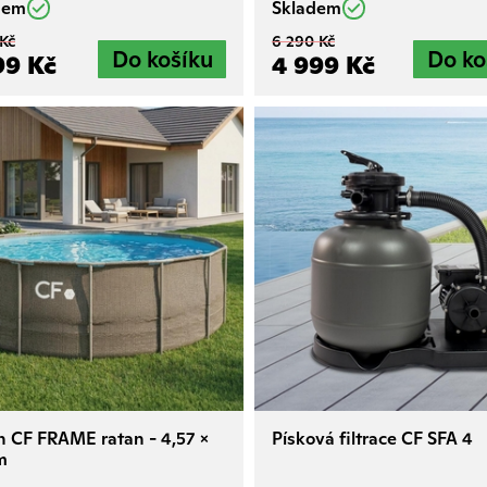
dem
Skladem
 Kč
6 290 Kč
99 Kč
4 999 Kč
n CF FRAME ratan - 4,57 x
Písková filtrace CF SFA 4
m