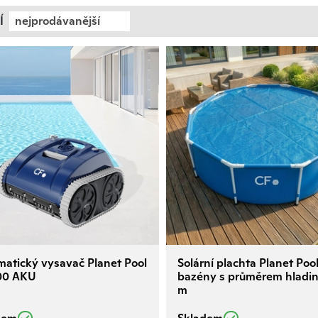
Í
nejprodávanější
atický vysavač Planet Pool
Solární plachta Planet Poo
00 AKU
bazény s průměrem hladin
m