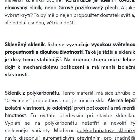
materiál skleníku zvolíte.
Konstrukce je ideální kovová:
eloxovaný hliník, nebo žárově pozinkovaný plech
. A jaké
vybrat krytí? To by mělo nejen propouštět dostatek světla,
ale odolat i sněhu, větru a dešti.
Skleněný skleník
. Sklo se vyznačuje
vysokou světelnou
propustností a dlouhou životností
. Také je těžší a skleník
je díky tomu stabilnější. Na druhou stranu může lehce
dojít k mechanickému poškození a má menší izolační
vlastnosti.
Skleník z polykarbonátu.
Tento materiál má sice zhruba o
10 % menší propustnost, než je tomu u skla.
Ale má lepší
izolační vlastnosti, je odolnější proti poškození a má menší
hmotnost
. To uvítáte především při stavbě skleníku.
Vyplatí se na polykarbonátu nešetřit a nevolit ty
nejlevnější varianty. Moderní
polykarbonátové skleníky
navíc disponují
automatickým otevíráním
pro snadnější