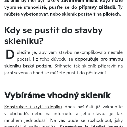
Skleník by měl být také v
závětrném místě
. Když máte
vybrané stanoviště, pusťte se do
přípravy základů
. Ty
můžete vybetonovat, nebo skleník postavit na pilotech.
Kdy se pustit do stavby
skleníku?
D
ůležité je, aby vám stavbu nekomplikovalo nestálé
počasí. I z toho důvodu se
doporučuje pro stavbu
skleníku brzký podzim
. Stihnete tak skleník připravit na
jarní sezonu a hned se můžete pustit do pěstování.
Vybíráme vhodný skleník
Konstrukce i krytí skleníku
dnes naštěstí již zakoupíte
v obchodě, nebo na internetu a jeho stavba je tak
mnohem jednodušší. Na vás bude se rozhodnout, jaký