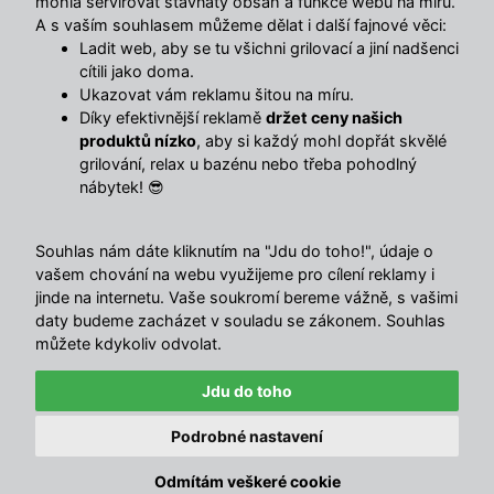
mohla servírovat šťavnatý obsah a funkce webu na míru.
A s vaším souhlasem můžeme dělat i další fajnové věci:
Ladit web, aby se tu všichni grilovací a jiní nadšenci
cítili jako doma.
Ukazovat vám reklamu šitou na míru.
Díky efektivnější reklamě
držet ceny našich
produktů nízko
, aby si každý mohl dopřát skvělé
grilování, relax u bazénu nebo třeba pohodlný
nábytek! 😎
Souhlas nám dáte kliknutím na "Jdu do toho!", údaje o
vašem chování na webu využijeme pro cílení reklamy i
Nezmeškejte slevy ani novinky
jinde na internetu. Vaše soukromí bereme vážně, s vašimi
daty budeme zacházet v souladu se zákonem. Souhlas
můžete kdykoliv odvolat.
Mám zájem o odběr newsletteru
Jdu do toho
Slevy
Podrobné nastavení
Výprodej
Odmítám veškeré cookie