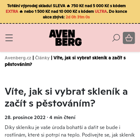
Totální výprodej skladu! SLEVA 🔥 750 Kč nad 5 000 Kč s kódem
EXTRA
🔥 nebo 1 500 Kč nad 10 000 Kč s kódem
ULTRA
. Do konce
akce zbývá:
2d 0h 30m 59s
Avenberg.cz
|
Články
| Víte, jak si vybrat skleník a začít s
pěstováním?
Víte, jak si vybrat skleník a
začít s pěstováním?
28. prosince 2022 ∙ 4 min čtení
Díky skleníku je vaše úroda bohatší a dařit se bude i
rostlinám, které si potrpí na teplo. Podívejte se, jak skleník