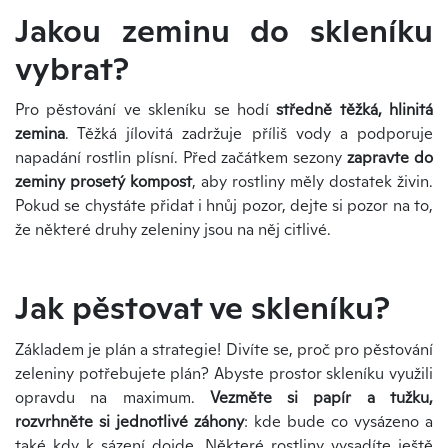
Jakou zeminu do skleníku
vybrat?
Pro pěstování ve skleníku se hodí
středně těžká, hlinitá
zemina
. Těžká jílovitá zadržuje příliš vody a podporuje
napadání rostlin plísní. Před začátkem sezony
zapravte do
zeminy prosetý kompost
, aby rostliny měly dostatek živin.
Pokud se chystáte přidat i hnůj pozor, dejte si pozor na to,
že některé druhy zeleniny jsou na něj citlivé.
Jak pěstovat ve skleníku?
Základem je plán a strategie! Divíte se, proč pro pěstování
zeleniny potřebujete plán? Abyste prostor skleníku využili
opravdu na maximum.
Vezměte si papír a tužku,
rozvrhněte si jednotlivé záhony
: kde bude co vysázeno a
také kdy k sázení dojde. Některé rostliny vysadíte ještě