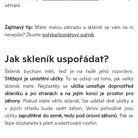
větrání.
Zajímavý tip:
Máte malou zahradu a skleník se vám na ní
nevejde? Zkuste
polykarbonátový pařník
.
Jak skleník uspořádat?
Skleník bychom měli, teď je na řadě jeho rozvržení.
Stěžejní je umístění uličky
. To se odvíjí od toho, jak velký
skleník máte. Nejčastěji se
ulička umisťuje doprostřed
skleníku a po stranách a na jejím konci je prostor pro
záhony
. Pokud máte větší skleník, lze udělat dvě uličky a
v jejich středu bude opět záhon. Velmi pohodlné jsou
uličky
zapuštěné do země, tedy pod úrovní záhonů
. Pak se
lépe dostanete k pletí a ošetřování rostlin.