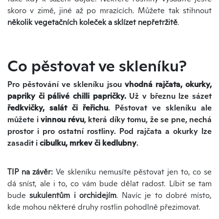
skoro v zimě, jiné až po mrazících. Můžete tak stihnout
několik vegetačních koleček a sklízet nepřetržitě
.
Co pěstovat ve skleníku?
Pro pěstování ve skleníku jsou
vhodná rajčata, okurky,
papriky či pálivé chilli papričky.
Už v březnu lze sázet
ředkvičky, salát či řeřichu
. Pěstovat ve skleníku ale
můžete i
vinnou révu
, která díky tomu, že se pne, nechá
prostor i pro ostatní rostliny. Pod rajčata a okurky lze
zasadit i
cibulku, mrkev či kedlubny
.
TIP na závěr:
Ve skleníku nemusíte pěstovat jen to, co se
dá sníst, ale i to, co vám bude dělat radost. Líbit se tam
bude
sukulentům i orchidejím
. Navíc je to dobré místo,
kde mohou některé druhy rostlin pohodlně přezimovat.