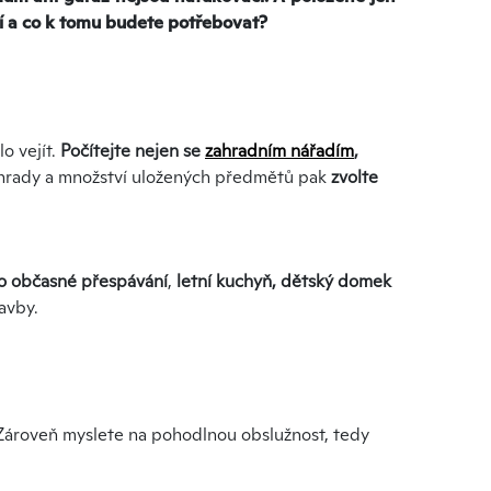
í a co k tomu budete potřebovat?
o vejít.
Počítejte nejen se
zahradním nářadím
,
zahrady a množství uložených předmětů pak
zvolte
pro občasné přespávání
,
letní kuchyň, dětský domek
tavby.
 Zároveň myslete na pohodlnou obslužnost, tedy