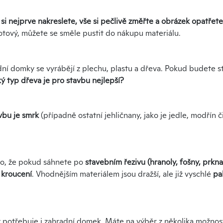
i nejprve nakreslete, vše si pečlivě změřte a obrázek opatřet
tový, můžete se směle pustit do nákupu materiálu.
ní domky se vyrábějí z plechu, plastu a dřeva. Pokud budete 
ký typ dřeva je pro stavbu nejlepší?
vbu je smrk
(případně ostatní jehličnany, jako je jedle, modřín č
to, že pokud sáhnete po
stavebním řezivu (hranoly, fošny, prkna,
i kroucení
. Vhodnějším materiálem jsou dražší, ale již vyschlé
pa
 potřebuje i zahradní domek. Máte na výběr z několika možnos