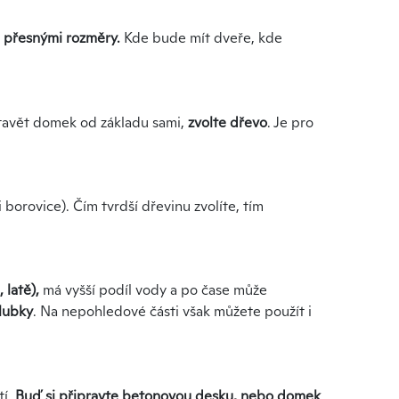
e přesnými rozměry.
Kde bude mít dveře, kde
stavět domek od základu sami,
zvolte dřevo
. Je pro
i borovice). Čím tvrdší dřevinu zvolíte, tím
 latě),
má vyšší podíl vody a po čase může
lubky
. Na nepohledové části však můžete použít i
tí.
Buď si připravte betonovou desku, nebo domek