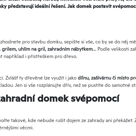
y představují ideální řešení. Jak domek postavit svépomoc
zhodnete pro stavbu domku, sepište si vše, co by se do něj měl
, grilem, uhlím na gril, zahradním nábytkem...
Podle velikosti 
t například i přístřeškem pro dřevo.
. Zvlášť ty dřevěné lze využít i jako
dílnu, zašívárnu či místo 
ladou. Jen si vše rozplánujte dřív, než se pustíte do samotné s
ý zahradní domek svépomocí
olte takové, kde nebude rušit dojem ze zahrady ani překážet.
ěrnějšími věcmi.