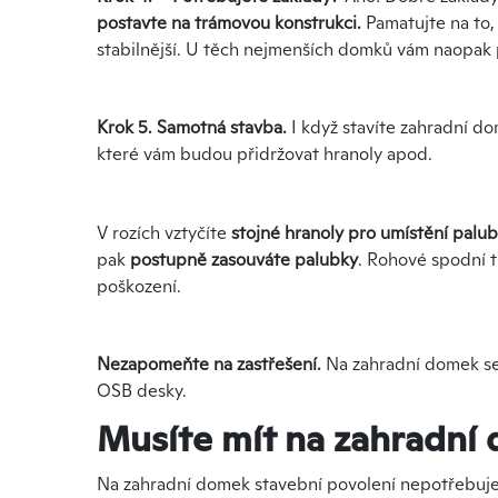
postavte na trámovou konstrukci.
Pamatujte na to,
stabilnější. U těch nejmenších domků vám naopak p
Krok 5.
Samotná stavba.
I když stavíte zahradní 
které vám budou přidržovat hranoly apod.
V rozích vztyčíte
stojné hranoly pro umístění palu
pak
postupně zasouváte palubky
. Rohové spodní 
poškození.
Nezapomeňte na zastřešení.
Na zahradní domek se ho
OSB desky.
Musíte mít na zahradní
Na zahradní domek stavební povolení nepotřebuj