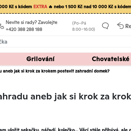
5 000 Kč s kódem
EXTRA
🔥 nebo 1 500 Kč nad 10 000 Kč s kóde
Nevíte si rady? Zavolejte
(Po–Pá
R
+420 388 288 188
8:00–16:00)
Grilování
Chovatelské
 aneb jak si krok za krokem postavit zahradní domek?
hradu aneb jak si krok za kro
m uložit sekačku, nářadí, kolečko... Věcí stále přibývá, al