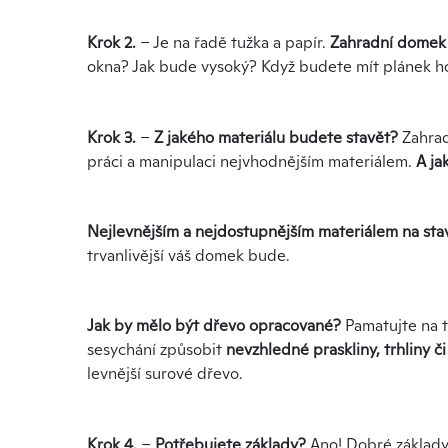
Krok 2.
– Je na řadě tužka a papír.
Zahradní domek s
okna? Jak bude vysoký? Když budete mít plánek ho
Krok 3.
–
Z jakého materiálu budete stavět?
Zahrad
práci a manipulaci nejvhodnějším materiálem.
A ja
Nejlevnějším a nejdostupnějším materiálem na sta
trvanlivější váš domek bude.
Jak by mělo být dřevo opracované?
Pamatujte na 
sesychání způsobit
nevzhledné praskliny, trhliny č
levnější surové dřevo.
Krok 4.
–
Potřebujete základy?
Ano! Dobré základy