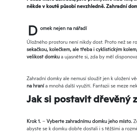
někde v koutě působí nevzhledně. Zahradní domk
D
omek nejen na nářadí
Úložného prostoru není nikdy dost. Proto než se ro
sekačkou, kolečkem, ale třeba i cyklistickým kolem
velikost domku
a ujasněte si, zda by měl disponova
Zahradní domky ale nemusí sloužit jen k uložení věcí
na hraní
a mnohá další využití. Fantazii se meze nek
Jak si postavit dřevěn
Krok 1.
–
Vyberte zahradnímu domku jeho místo.
Zv
abyste se k domku dobře dostali i s těžšími a rozm