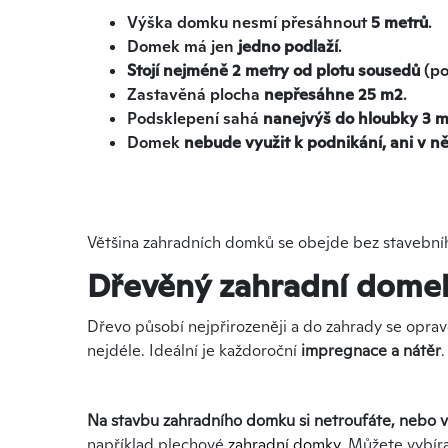
Výška domku nesmí přesáhnout
5 metrů
.
Domek má jen
jedno podlaží
.
Stojí nejméně 2 metry od plotu sousedů
(po
Zastavěná plocha
nepřesáhne 25 m
2
.
Podsklepení sahá
nanejvýš do hloubky 3 m
Domek
nebude využit k podnikání, ani v
Většina zahradních domků se obejde bez stavebního
Dřevěný zahradní domek
Dřevo působí nejpřirozeněji a do zahrady se opravd
nejdéle. Ideální je každoroční
impregnace a nátěr
Na stavbu zahradního domku si netroufáte, nebo vá
například plechové
zahradní domky
. Můžete vybíra