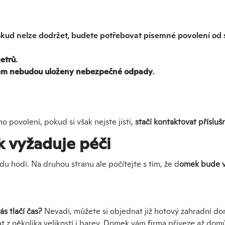
kud nelze dodržet, budete potřebovat písemné povolení od
etrů
.
 něm nebudou uloženy nebezpečné odpady
.
 povolení, pokud si však nejste jisti,
stačí kontaktovat příslu
 vyžaduje péči
u hodí. Na druhou stranu ale počítejte s tím, že d
omek bude v
.
s tlačí čas?
Nevadí, můžete si objednat již hotový zahradní do
t z několika velikostí i barev. Domek vám firma přiveze až dom