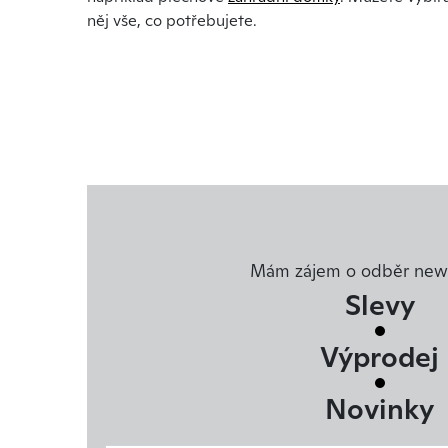
něj vše, co potřebujete.
Mám zájem o odběr news
Slevy
Výprodej
Novinky