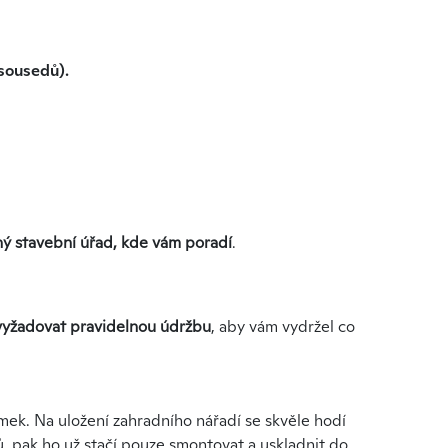
 sousedů).
šný stavební úřad, kde vám poradí
.
yžadovat pravidelnou údržbu
, aby vám vydržel co
mek. Na uložení zahradního nářadí se skvěle hodí
ů, pak ho už stačí pouze smontovat a uskladnit do