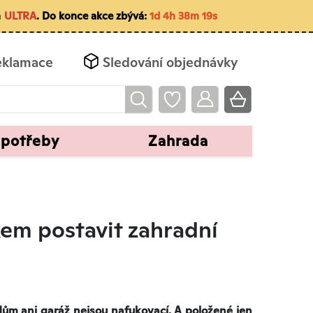
m
ULTRA
. Do konce akce zbývá:
1d 4h 38m 18s
eklamace
Sledování objednávky
 potřeby
Zahrada
kem postavit zahradní
e dům ani garáž nejsou nafukovací. A položené jen