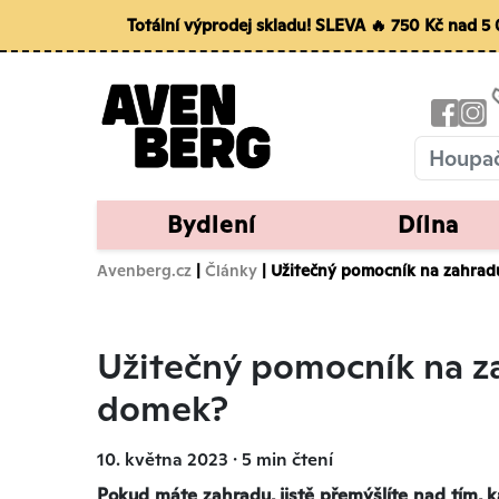
Totální výprodej skladu! SLEVA 🔥 750 Kč nad 
Bydlení
Dílna
Avenberg.cz
|
Články
| Užitečný pomocník na zahradu
Užitečný pomocník na za
domek?
10. května 2023 ∙ 5 min čtení
Pokud máte zahradu, jistě přemýšlíte nad tím, ka