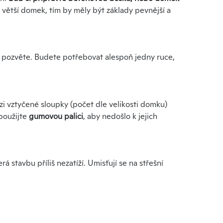
větší domek, tím by měly být základy pevnější a
 pozvěte. Budete potřebovat alespoň jedny ruce,
i vztyčené sloupky (počet dle velikosti domku)
použijte
gumovou palici
, aby nedošlo k jejich
rá stavbu příliš nezatíží. Umisťují se na střešní