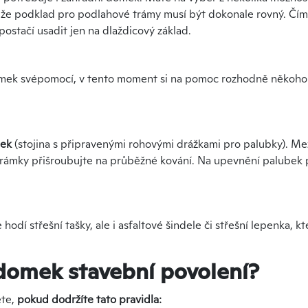
 že podklad pro podlahové trámy musí být dokonale rovný. Čím 
ostačí usadit jen na dlaždicový základ.
domek svépomocí, v tento moment si na pomoc rozhodně někoho
bek
(stojina s připravenými rohovými drážkami pro palubky). Mez
trámky přišroubujte na průběžné kování. Na upevnění palubek 
dí střešní tašky, ale i asfaltové šindele či střešní lepenka, kte
 domek stavební povolení?
ete,
pokud dodržíte tato pravidla: