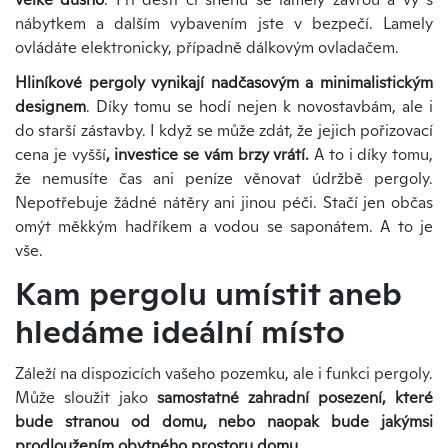
nábytkem a dalším vybavením jste v bezpečí. Lamely
ovládáte elektronicky, případně dálkovým ovladačem.
Hliníkové pergoly vynikají nadčasovým a minimalistickým
designem
. Díky tomu se hodí nejen k novostavbám, ale i
do starší zástavby. I když se může zdát, že jejich pořizovací
cena je vyšší
, investice se vám brzy vrátí.
A to i díky tomu,
že nemusíte čas ani peníze věnovat údržbě pergoly.
Nepotřebuje žádné nátěry ani jinou péči. Stačí jen občas
omýt měkkým hadříkem a vodou se saponátem. A to je
vše.
Kam pergolu umístit aneb
hledáme ideální místo
Záleží na dispozicích vašeho pozemku, ale i funkci pergoly.
Může sloužit jako
samostatné zahradní posezení, které
bude stranou od domu, nebo naopak bude jakýmsi
prodloužením obytného prostoru domu
.