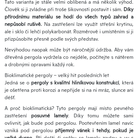
Tato varianta je stále velmi oblíbená a má několik výhod.
Člověk si ji zvládne při troše šikovnosti postavit i sám.
Díky
přírodnímu materiálu se hodí do všech typů zahrad a
nepůsobí rušivě.
Na zastřešení lze využít střešní krytinu,
ale i sklo či lehčí polykarbonát. Rozměrově i umístěním si ji
přizpůsobíte přesně podle svých představ.
Nevýhodou naopak může být náročnější údržba. Aby vám
dřevěná pergola vydržela co nejdéle, počítejte s nátěrem
a drobnými opravami každý rok.
Bioklimatické pergoly – velký hit posledních let
Jedná se o
pergoly s kvalitní hliníkovou konstrukcí
, která
je ošetřena proti korozi a nepřijde si na ni mráz, slunce ani
déšť.
A proč bioklimatická? Tyto pergoly mají místo pevného
zastřešení
posuvné lamely
. Díky tomu můžete sami
ovlivnit, jak bude pod pergolou. Pootevřením lamel navíc
vzniká pod pergolou
příjemný vánek i tehdy, pokud je
velké dusno
. Při dešti či sněhu se lamely zavřou a vy s