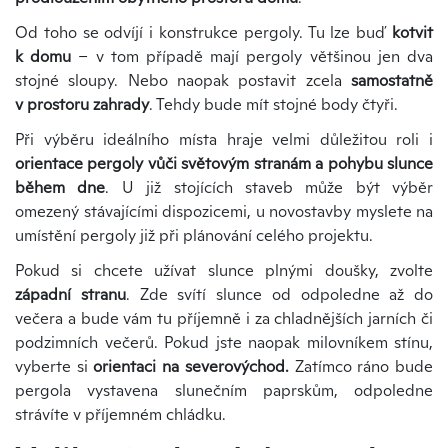
Od toho se odvíjí i konstrukce pergoly. Tu lze buď
kotvit
k domu
– v tom případě mají pergoly většinou jen dva
stojné sloupy. Nebo naopak postavit zcela
samostatně
v prostoru zahrady
. Tehdy bude mít stojné body čtyři.
Při výběru ideálního místa hraje velmi důležitou roli i
orientace pergoly vůči světovým stranám a pohybu slunce
během dne
. U již stojících staveb může být výběr
omezený stávajícími dispozicemi, u novostavby myslete na
umístění pergoly již při plánování celého projektu.
Pokud si chcete užívat slunce plnými doušky, zvolte
západní stranu
. Zde svítí slunce od odpoledne až do
večera a bude vám tu příjemně i za chladnějších jarních či
podzimních večerů. Pokud jste naopak milovníkem stínu,
vyberte si
orientaci na severovýchod.
Zatímco ráno bude
pergola vystavena slunečním paprskům, odpoledne
strávíte v příjemném chládku.