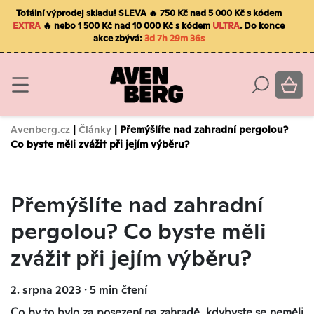
Totální výprodej skladu! SLEVA 🔥 750 Kč nad 5 000 Kč s kódem
EXTRA
🔥 nebo 1 500 Kč nad 10 000 Kč s kódem
ULTRA
. Do konce
akce zbývá:
3d 7h 29m 35s
Avenberg.cz
|
Články
| Přemýšlíte nad zahradní pergolou?
Co byste měli zvážit při jejím výběru?
Přemýšlíte nad zahradní
pergolou? Co byste měli
zvážit při jejím výběru?
2. srpna 2023 ∙ 5 min čtení
Co by to bylo za posezení na zahradě, kdybyste se neměli