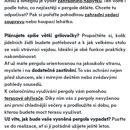
Alfou a omegou je výběr
zahradního nábytku
. Ten volte i
podle toho, co nejčastěji v pergole děláte. Chcete tu
odpočívat? Pak si pořiďte pohodlnou
zahradní sedací
soupravu
nebo houpací lehátko.
Plánujete spíše větší grilovačky?
Propočtěte si, kolik
jídelních židlí budete potřebovat a k jak velkému stolu
se vaši strávníci vejdou. Ideální je obě funkce prakticky
nakombinovat.
Ať už máte pergolu orientovanou na jakoukoliv stranu,
myslete i na
dodatečné zastínění
. To vás ochrání nejen
před sluncem, ale i mírným deštěm nebo zvědavými
pohledy sousedů.
K celoročnímu využívání pergoly vám pomohou
terasové ohřívače
. Díky nim vás z pergoly nevyženou
ani první chladnější večery a prodloužíte si dobu, po
kterou budete moct terasu využívat.
Už víte, jak bude vaše vysněná pergola vypadat?
Pusťte
se do realizace, ať si jí pořádně užijete ještě letos.