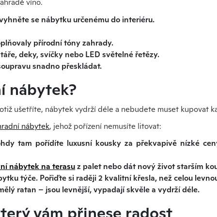
zahradě víno.
 vyhněte se nábytku určenému do interiéru.
oplňovaly přírodní tóny zahrady.
táře, deky, svíčky nebo LED světelné řetězy.
 soupravu snadno přeskládat.
ní nábytek?
 totiž ušetříte, nábytek vydrží déle a nebudete muset kupovat k
hradní nábytek
, jehož pořízení nemusíte litovat:
ohdy tam pořídíte luxusní kousky za překvapivě nízké ce
ní nábytek na terasu
z palet nebo dát nový život starším k
tku týče. Pořiďte si raději 2 kvalitní křesla, než celou levn
mělý ratan – jsou levnější, vypadají skvěle a vydrží déle.
který vám přinese radost