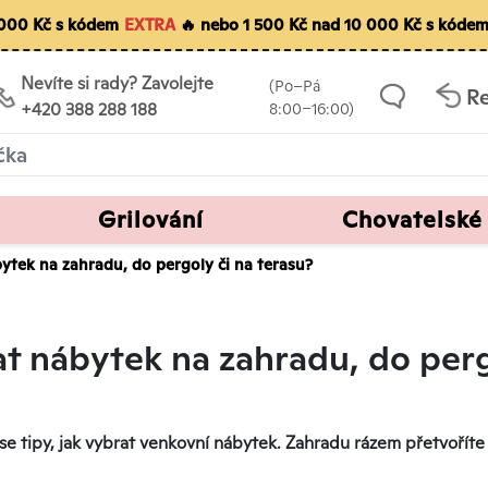
5 000 Kč s kódem
EXTRA
🔥 nebo 1 500 Kč nad 10 000 Kč s kóde
Nevíte si rady? Zavolejte
(Po–Pá
R
+420 388 288 188
8:00–16:00)
Grilování
Chovatelské
bytek na zahradu, do pergoly či na terasu?
at nábytek na zahradu, do perg
se tipy, jak vybrat venkovní nábytek. Zahradu rázem přetvoříte 