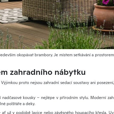
především okopávat brambory. Je místem setkávání a prostorem
em zahradního nábytku
 Výjimkou proto nejsou zahradní sedací soustavy ani posezení
jí nadčasové kousky – nejlépe v přírodním stylu. Moderní zah
lné polštáře a deky.
 ať už v podobě lavice nebo závěsného houpacího křesla. Uv