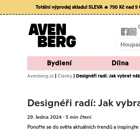
Totální výprodej skladu! SLEVA 🔥 750 Kč nad 
Bydlení
Dílna
Avenberg.cz
|
Články
| Designéři radí: Jak vybrat ná
Designéři radí: Jak vybr
29. ledna 2024 ∙ 5 min čtení
Ponořte se do světa aktuálních trendů a inspirujte 