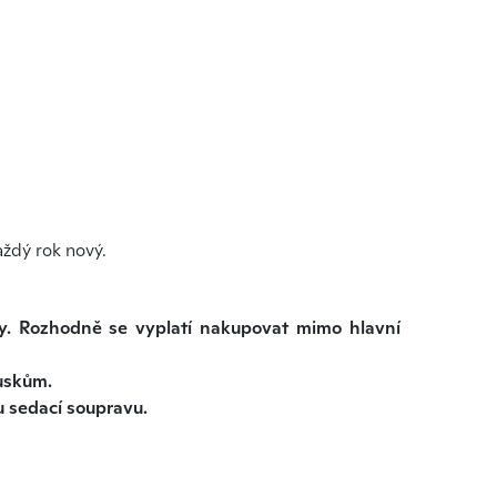
aždý rok nový.
ny. Rozhodně se vyplatí nakupovat mimo hlavní
ouskům.
ou sedací soupravu.