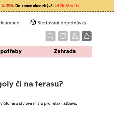
m
ULTRA
. Do konce akce zbývá:
2d 7h 28m 15s
eklamace
Sledování objednávky
 potřeby
Zahrada
oly či na terasu?
v útulné a stylové místo pro relax i zábavu.