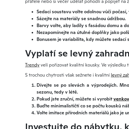
přátele nebo si večer udělat pohodlí a popíjet na 
Sedací soustavu volte odolnou vůči počasí,
Sázejte na materiály se snadnou údržbou.
Barvy volte, aby ladily s fasádou domu a d
Nezapomínejte na útulné doplňky jako polš
Bonusem je variabilita, kdy můžete sedací
Vyplatí se levný zahrad
Trendy
velí pořizovat kvalitní kousky. Ve výsledku
S trochou chytrosti však sežnete i kvalitní
levný za
Dívejte se po slevách a výprodejích. Mn
sezonu, tedy v létě.
Pokud jste zruční, můžete si vyrobit
venkov
Buďte minimalističtí co se počtu kousků náby
Volte imitace přírodních materiálů jako je u
Investujte do nábytku, 