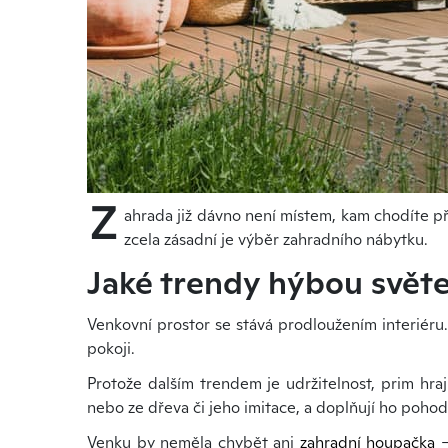
Z
ahrada již dávno není místem, kam chodíte 
zcela zásadní je výběr zahradního nábytku.
Jaké trendy hýbou svět
Venkovní prostor se stává prodloužením interiéru.
pokoji.
Protože dalším trendem je udržitelnost, prim hra
nebo ze dřeva či jeho imitace, a doplňují ho pohod
Venku by neměla chybět ani
zahradní houpačka
–