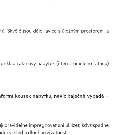
tů. Skvělé jsou dále lavice s úložným prostorem, a
apříklad ratanový nábytek (i ten z umělého ratanu)
omfortní kousek nábytku, navíc báječně vypadá –
ují pravidelně impregnovat ani uklízet, když spadne
dní vzhled a dlouhou životnost.