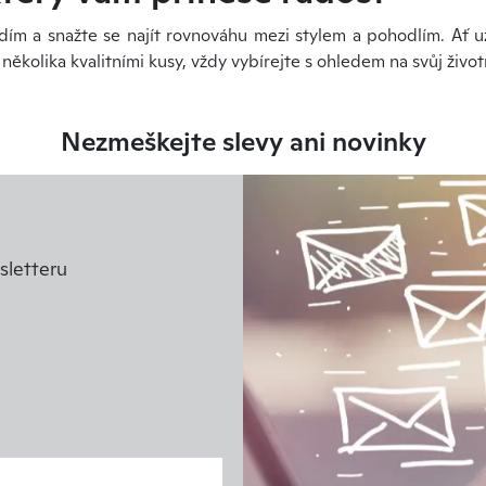
edím a snažte se najít rovnováhu mezi stylem a pohodlím. Ať 
kolika kvalitními kusy, vždy vybírejte s ohledem na svůj životn
Nezmeškejte slevy ani novinky
letteru