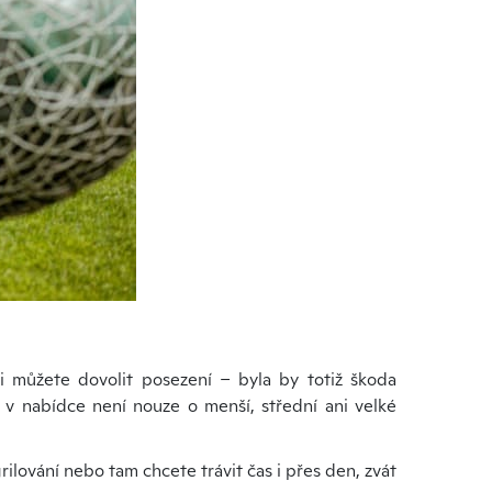
 si můžete dovolit posezení – byla by totiž škoda
, v nabídce není nouze o menší, střední ani velké
ilování nebo tam chcete trávit čas i přes den, zvát