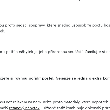
 jsou proto sedací soupravy, které snadno uzpůsobíte počtu hos
ek.
u patří a nábytek je jeho přirozenou součástí. Zamilujte si n
ůžete si rovnou pořídit postel. Nejenže se jedná o extra k
času než relaxem na něm. Volte proto materiály, které nepotřeb
umělý
ratanový nábytek
– úžasně totiž kombinuje dokonalý příro