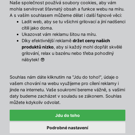
Naše společnost používá soubory cookies, aby vám
mohla servírovat šťavnatý obsah a funkce webu na míru.
A s vaším souhlasem můžeme dělat i další fajnové věci:
Ladit web, aby se tu všichni grilovací a jiní nadšenci
cítili jako doma.
Ukazovat vám reklamu šitou na míru.
Díky efektivnější reklamě
držet ceny našich
produktů nízko
, aby si každý mohl dopřát skvělé
grilování, relax u bazénu nebo třeba pohodlný
nábytek! 😎
Souhlas nám dáte kliknutím na "Jdu do toho!", údaje o
vašem chování na webu využijeme pro cílení reklamy i
🔥 TOTÁLNÍ VÝPRODEJ SKLADU 🔥
jinde na internetu. Vaše soukromí bereme vážně, s vašimi
Nabídka končí za:
daty budeme zacházet v souladu se zákonem. Souhlas
01
16
20
34
můžete kdykoliv odvolat.
4.5
/ 5
DNY
HOD
MIN
SEK
Sleva 750 Kč nad 5 000 Kč
10347
názory
Jdu do toho
EXTRA
Kopírovat
Podrobné nastavení
nebo 1 500 Kč nad 10 000 Kč
© Avenberg.cz | Všechna
with ♥ in
</MajorShop>
✕