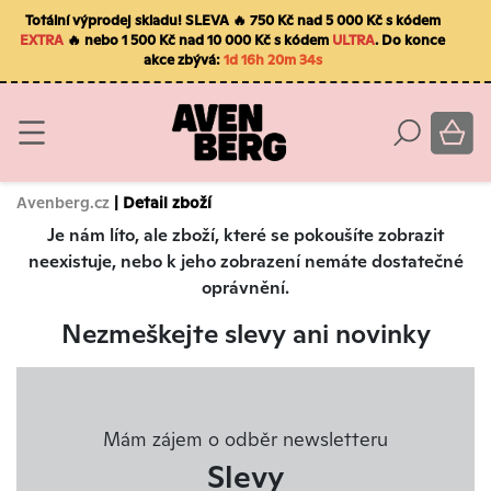
Totální výprodej skladu! SLEVA 🔥 750 Kč nad 5 000 Kč s kódem
EXTRA
🔥 nebo 1 500 Kč nad 10 000 Kč s kódem
ULTRA
. Do konce
akce zbývá:
1d 16h 20m 34s
Avenberg.cz
| Detail zboží
Je nám líto, ale zboží, které se pokoušíte zobrazit
neexistuje, nebo k jeho zobrazení nemáte dostatečné
oprávnění.
Nezmeškejte slevy ani novinky
Mám zájem o odběr newsletteru
Slevy