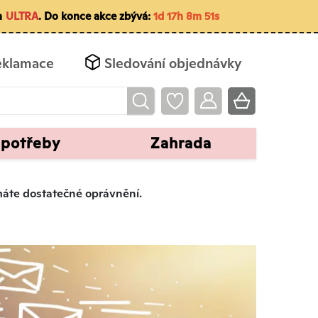
m
ULTRA
. Do konce akce zbývá:
1d 17h 8m 50s
eklamace
Sledování objednávky
 potřeby
Zahrada
emáte dostatečné oprávnění.