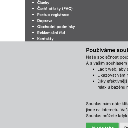
Články
Časté otázky (FAQ)
Postup registrace
Doprava
Obchodní podmínky
Reklamační řád
Kontakty
Ochrana osobních údajů
Používáme sou
Změnit nastavení využití cookies
Naše společnost použ
A s vaším souhlasem m
Ladit web, aby se
Ukazovat vám re
Díky efektivněj
relax u bazénu 
Souhlas nám dáte klik
jinde na internetu. 
Souhlas můžete kdyko
Jdu do toho
P