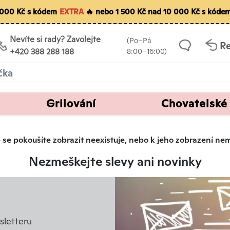
5 000 Kč s kódem
EXTRA
🔥 nebo 1 500 Kč nad 10 000 Kč s kóde
Nevíte si rady? Zavolejte
(Po–Pá
R
+420 388 288 188
8:00–16:00)
Grilování
Chovatelské
eré se pokoušíte zobrazit neexistuje, nebo k jeho zobrazení n
Nezmeškejte slevy ani novinky
letteru