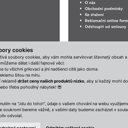
O nás
Obchodní podmínky
Ke stažení
Reklamační online form
Odstoupit od smlouvy
bory cookies
ívá soubory cookies, aby vám mohla servírovat šťavnatý obsah a
ůžeme dělat i další fajnové věci:
 tu všichni grilovací a jiní nadšenci cítili jako doma.
klamu šitou na míru.
ší reklamě
držet ceny našich produktů nízko
, aby si každý mohl dop
nebo třeba pohodlný nábytek! 😎
nutím na "Jdu do toho!", údaje o vašem chování na webu využijeme 
Vaše soukromí bereme vážně, s vašimi daty budeme zacházet v soul
liv odvolat.
odrobné nastavení
Odmítám veškeré cookie