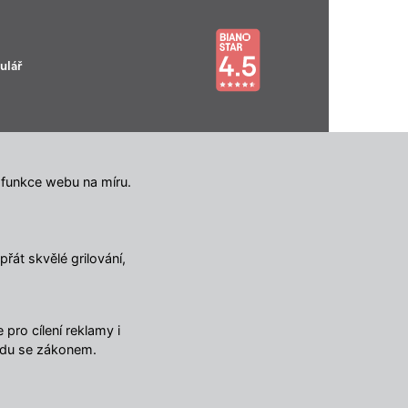
ulář
 funkce webu na míru.
řát skvělé grilování,
🔥 TOTÁLNÍ VÝPRODEJ SKLADU 🔥
Nabídka končí za:
01
17
08
51
DNY
HOD
MIN
SEK
pro cílení reklamy i
Sleva 750 Kč nad 5 000 Kč
4.5
/ 5
adu se zákonem.
EXTRA
Kopírovat
10347
názory
nebo 1 500 Kč nad 10 000 Kč
ULTRA
Kopírovat