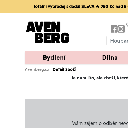
Totální výprodej skladu! SLEVA 🔥 750 Kč nad 
Bydlení
Dílna
Avenberg.cz
| Detail zboží
Je nám líto, ale zboží, kt
Mám zájem o odběr news