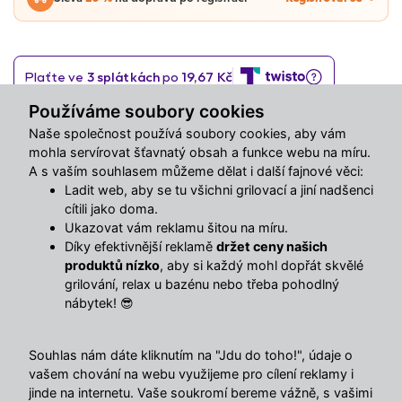
Používáme soubory cookies
Sdílet s přáteli
Naše společnost používá soubory cookies, aby vám
mohla servírovat šťavnatý obsah a funkce webu na míru.
A s vaším souhlasem můžeme dělat i další fajnové věci:
Popis
Ladit web, aby se tu všichni grilovací a jiní nadšenci
cítili jako doma.
Ukazovat vám reklamu šitou na míru.
Zavlažovací systém (rezervoár vody) vhodný do květináčů:
Díky efektivnější reklamě
držet ceny našich
Sandy - Sand Slim
produktů nízko
, aby si každý mohl dopřát skvělé
grilování, relax u bazénu nebo třeba pohodlný
Systém RATO Square -zavlažování
nábytek! 😎
Parametry:
Souhlas nám dáte kliknutím na "Jdu do toho!", údaje o
vašem chování na webu využijeme pro cílení reklamy i
Rozměry : 212x50x212 mm
jinde na internetu. Vaše soukromí bereme vážně, s vašimi