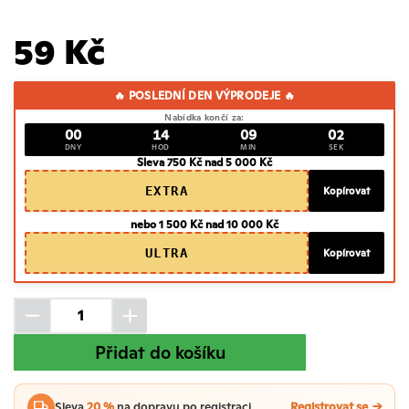
59 Kč
🔥 POSLEDNÍ DEN VÝPRODEJE 🔥
Nabídka končí za:
00
14
09
02
DNY
HOD
MIN
SEK
Sleva 750 Kč nad 5 000 Kč
EXTRA
Kopírovat
nebo 1 500 Kč nad 10 000 Kč
ULTRA
Kopírovat
Přidat do košíku
Sleva
20 %
na dopravu po registraci
Registrovat se