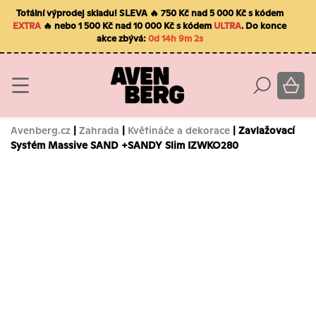
Totální výprodej skladu! SLEVA 🔥 750 Kč nad 5 000 Kč s kódem
EXTRA
🔥 nebo 1 500 Kč nad 10 000 Kč s kódem
ULTRA
. Do konce
akce zbývá:
0d 14h 9m 2s
Avenberg.cz
|
Zahrada
|
Květináče a dekorace
| Zavlažovací
Systém Massive SAND +SANDY Slim IZWKO280