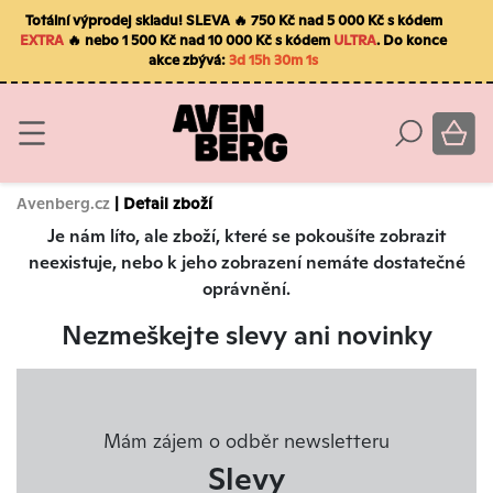
Totální výprodej skladu! SLEVA 🔥 750 Kč nad 5 000 Kč s kódem
EXTRA
🔥 nebo 1 500 Kč nad 10 000 Kč s kódem
ULTRA
. Do konce
akce zbývá:
3d 15h 30m 1s
Avenberg.cz
| Detail zboží
Je nám líto, ale zboží, které se pokoušíte zobrazit
neexistuje, nebo k jeho zobrazení nemáte dostatečné
oprávnění.
Nezmeškejte slevy ani novinky
Mám zájem o odběr newsletteru
Slevy