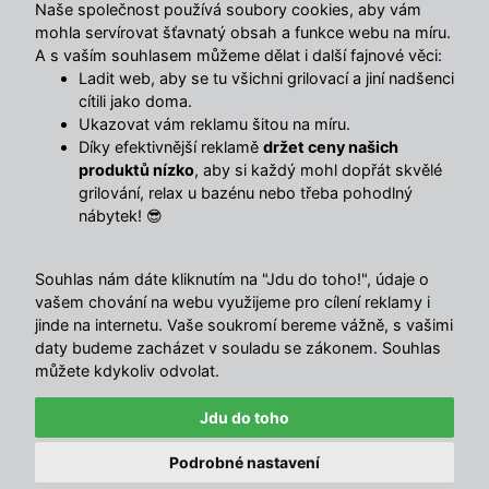
Naše společnost používá soubory cookies, aby vám
mohla servírovat šťavnatý obsah a funkce webu na míru.
A s vaším souhlasem můžeme dělat i další fajnové věci:
Ladit web, aby se tu všichni grilovací a jiní nadšenci
cítili jako doma.
Ukazovat vám reklamu šitou na míru.
Díky efektivnější reklamě
držet ceny našich
produktů nízko
, aby si každý mohl dopřát skvělé
grilování, relax u bazénu nebo třeba pohodlný
nábytek! 😎
Souhlas nám dáte kliknutím na "Jdu do toho!", údaje o
vašem chování na webu využijeme pro cílení reklamy i
🔥 TOTÁLNÍ VÝPRODEJ SKLADU 🔥
jinde na internetu. Vaše soukromí bereme vážně, s vašimi
Nabídka končí za:
daty budeme zacházet v souladu se zákonem. Souhlas
03
15
30
00
můžete kdykoliv odvolat.
4.5
/ 5
DNY
HOD
MIN
SEK
Sleva 750 Kč nad 5 000 Kč
10319
názory
Jdu do toho
EXTRA
Kopírovat
Podrobné nastavení
nebo 1 500 Kč nad 10 000 Kč
© Avenberg.cz | Všechna
with ♥ in
</MajorShop>