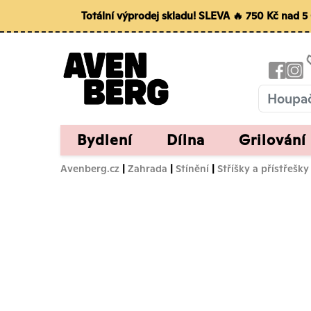
Totální výprodej skladu! SLEVA 🔥 750 Kč nad 
Bydlení
Dílna
Grilování
Avenberg.cz
|
Zahrada
|
Stínění
|
Stříšky a přístřešky