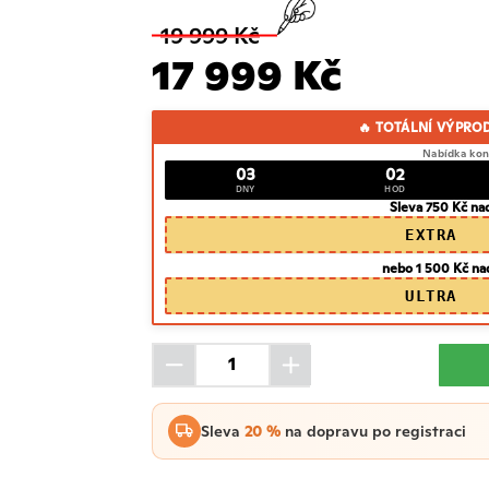
19 999 Kč
17 999 Kč
🔥 TOTÁLNÍ VÝPRO
Nabídka kon
03
02
DNY
HOD
Sleva 750 Kč na
EXTRA
nebo 1 500 Kč na
ULTRA
Sleva
20 %
na dopravu po registraci