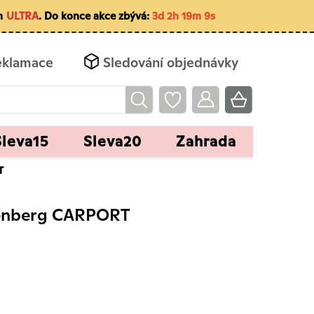
em
ULTRA
. Do konce akce zbývá:
3d 2h 19m 8s
eklamace
Sledování objednávky
Sleva15
Sleva20
Zahrada
T
Avenberg CARPORT