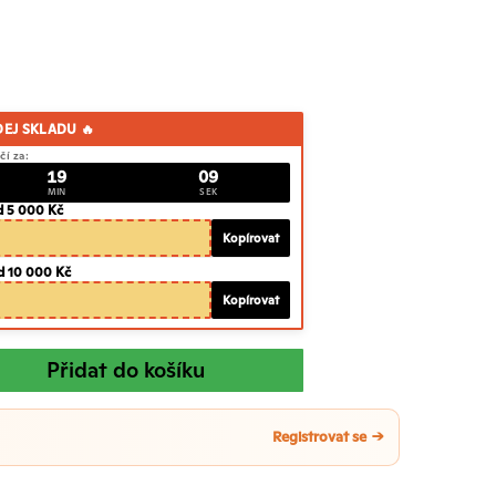
DEJ SKLADU 🔥
čí za:
19
08
MIN
SEK
d 5 000 Kč
Kopírovat
d 10 000 Kč
Kopírovat
Přidat do košíku
Registrovat se