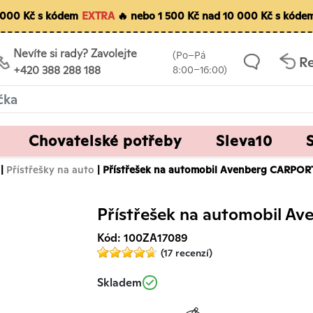
5 000 Kč s kódem
EXTRA
🔥 nebo 1 500 Kč nad 10 000 Kč s kód
Nevíte si rady? Zavolejte
(Po–Pá
R
+420 388 288 188
8:00–16:00)
Chovatelské potřeby
Sleva10
|
Přístřešky na auto
| Přístřešek na automobil Avenberg CARPOR
Přístřešek na automobil 
Kód: 100ZA17089
(17 recenzí)
Skladem