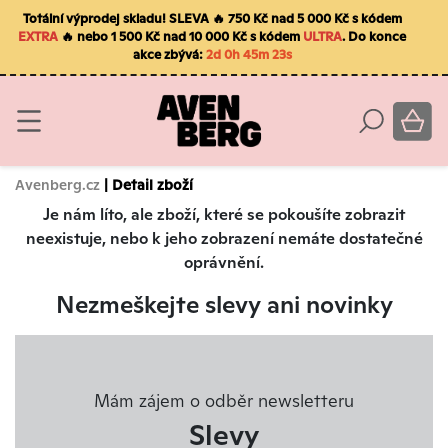
Totální výprodej skladu! SLEVA 🔥 750 Kč nad 5 000 Kč s kódem
EXTRA
🔥 nebo 1 500 Kč nad 10 000 Kč s kódem
ULTRA
. Do konce
akce zbývá:
2d 0h 45m 23s
Avenberg.cz
| Detail zboží
Je nám líto, ale zboží, které se pokoušíte zobrazit
neexistuje, nebo k jeho zobrazení nemáte dostatečné
oprávnění.
Nezmeškejte slevy ani novinky
Mám zájem o odběr newsletteru
Slevy