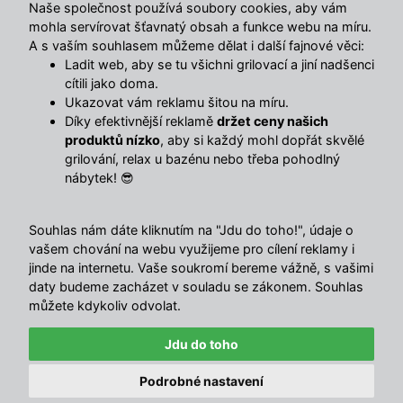
Naše společnost používá soubory cookies, aby vám
mohla servírovat šťavnatý obsah a funkce webu na míru.
A s vaším souhlasem můžeme dělat i další fajnové věci:
Ladit web, aby se tu všichni grilovací a jiní nadšenci
cítili jako doma.
Ukazovat vám reklamu šitou na míru.
Díky efektivnější reklamě
držet ceny našich
produktů nízko
, aby si každý mohl dopřát skvělé
grilování, relax u bazénu nebo třeba pohodlný
nábytek! 😎
Souhlas nám dáte kliknutím na "Jdu do toho!", údaje o
vašem chování na webu využijeme pro cílení reklamy i
🔥 TOTÁLNÍ VÝPRODEJ SKLADU 🔥
jinde na internetu. Vaše soukromí bereme vážně, s vašimi
Nabídka končí za:
daty budeme zacházet v souladu se zákonem. Souhlas
02
00
45
22
můžete kdykoliv odvolat.
4.5
/ 5
DNY
HOD
MIN
SEK
Sleva 750 Kč nad 5 000 Kč
10347
názory
Jdu do toho
EXTRA
Kopírovat
Podrobné nastavení
nebo 1 500 Kč nad 10 000 Kč
© Avenberg.cz | Všechna
with ♥ in
</MajorShop>