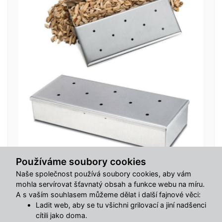
Používáme soubory cookies
Naše společnost používá soubory cookies, aby vám
Skladem
mohla servírovat šťavnatý obsah a funkce webu na míru.
Nerezový udící box Avenberg BRISKET
A s vaším souhlasem můžeme dělat i další fajnové věci:
Ladit web, aby se tu všichni grilovací a jiní nadšenci
199 Kč
cítili jako doma.