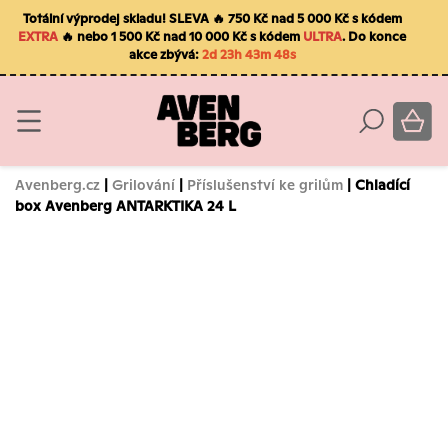
Totální výprodej skladu! SLEVA 🔥 750 Kč nad 5 000 Kč s kódem
EXTRA
🔥 nebo 1 500 Kč nad 10 000 Kč s kódem
ULTRA
. Do konce
akce zbývá:
2d 23h 43m 47s
Avenberg.cz
|
Grilování
|
Příslušenství ke grilům
| Chladící
box Avenberg ANTARKTIKA 24 L