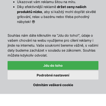
Ukazovat vám reklamu šitou na míru.
Do košíku
Díky efektivnější reklamě
držet ceny našich
produktů nízko
, aby si každý mohl dopřát skvělé
grilování, relax u bazénu nebo třeba pohodlný
nábytek! 😎
Sdílet s přáteli
Souhlas nám dáte kliknutím na "Jdu do toho!", údaje o
Popis
vašem chování na webu využijeme pro cílení reklamy i
jinde na internetu. Vaše soukromí bereme vážně, s vašimi
Představujeme vám chladící box Antarktika, ideálního
daty budeme zacházet v souladu se zákonem. Souhlas
společníka pro vaše letní výlety, zahradní oslavy nebo
můžete kdykoliv odvolat.
pohodové chvíle na terase. Tento elegantní a praktický
Jdu do toho
box v moderní antracitové barvě vám
pomůže udržet
nápoje a potraviny vždy čerstvé a osvěžující
.
✕
Právě zakoupeno · před 6 min
Podrobné nastavení
Set 2ks relaxačních lehátek s nastavitelnou stříškou
🔥
SEBASTIAN
Díky kompaktním rozměrům 38,5x40x24 cm se snadno
Odmítám veškeré cookie
Radislav, Hradečno
vejde do kufru auta, na terasu nebo do stanu. Ať už
plánujete piknik,
grilování
nebo cestu na pláž, chladící box
Antarktika zajistí, že se nemusíte starat o teplotu vašich