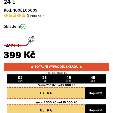
24 L
Kód: 100EL06009
(1 recenzí)
Skladem
499 Kč
399 Kč
🔥 TOTÁLNÍ VÝPRODEJ SKLADU 🔥
Nabídka končí za:
02
23
43
47
DNY
HOD
MIN
SEK
Sleva 750 Kč nad 5 000 Kč
EXTRA
Kopírovat
nebo 1 500 Kč nad 10 000 Kč
ULTRA
Kopírovat