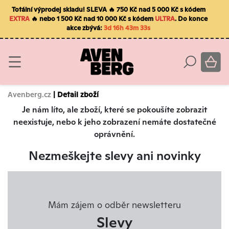
Totální výprodej skladu! SLEVA 🔥 750 Kč nad 5 000 Kč s kódem
EXTRA
🔥 nebo 1 500 Kč nad 10 000 Kč s kódem
ULTRA
. Do konce
akce zbývá:
3d 16h 43m 33s
Avenberg.cz
| Detail zboží
Je nám líto, ale zboží, které se pokoušíte zobrazit
neexistuje, nebo k jeho zobrazení nemáte dostatečné
oprávnění.
Nezmeškejte slevy ani novinky
Mám zájem o odběr newsletteru
Slevy