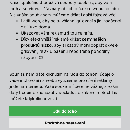
Naše společnost používá soubory cookies, aby vám
mohla servírovat šťavnatý obsah a funkce webu na míru.
A s vaším souhlasem můžeme dělat i další fajnové věci:
Ladit web, aby se tu všichni grilovací a jiní nadšenci
cítili jako doma.
Ukazovat vám reklamu šitou na míru.
Díky efektivnější reklamě
držet ceny našich
produktů nízko
, aby si každý mohl dopřát skvělé
grilování, relax u bazénu nebo třeba pohodlný
nábytek! 😎
Souhlas nám dáte kliknutím na "Jdu do toho!", údaje o
vašem chování na webu využijeme pro cílení reklamy i
🔥 TOTÁLNÍ VÝPRODEJ SKLADU 🔥
jinde na internetu. Vaše soukromí bereme vážně, s vašimi
Nabídka končí za:
daty budeme zacházet v souladu se zákonem. Souhlas
03
16
43
33
můžete kdykoliv odvolat.
4.5
/ 5
DNY
HOD
MIN
SEK
Sleva 750 Kč nad 5 000 Kč
10319
názory
Jdu do toho
EXTRA
Kopírovat
Podrobné nastavení
nebo 1 500 Kč nad 10 000 Kč
© Avenberg.cz | Všechna
with ♥ in
</MajorShop>
✕