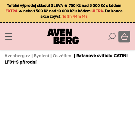
Totální výprodej skladu! SLEVA 🔥 750 Kč nad 5 000 Kč s kódem
EXTRA
🔥 nebo 1 500 Kč nad 10 000 Kč s kódem
ULTRA
. Do konce
akce zbývá:
1d 3h 44m 13s
Avenberg.cz
|
Bydlení
|
Osvětlení
| Ratanové svítidlo CATINI
LF01-S přírodní