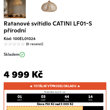
Ratanové svítidlo CATINI LF01-S
přírodní
Kód: 100EL01024
(0 recenzí)
Skladem
4 999 Kč
🔥 TOTÁLNÍ VÝPRODEJ SKLADU 🔥
Nabídka končí za:
01
03
44
13
DNY
HOD
MIN
SEK
Sleva 750 Kč nad 5 000 Kč