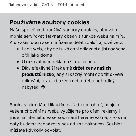
Ratanové svítidlo CATINI LF01-L přírodní
6 999 Kč
Používáme soubory cookies
Naše společnost používá soubory cookies, aby vám
Do košíku
mohla servírovat šťavnatý obsah a funkce webu na míru.
A s vaším souhlasem můžeme dělat i další fajnové věci:
Ladit web, aby se tu všichni grilovací a jiní nadšenci
Sdílet s přáteli
cítili jako doma.
Ukazovat vám reklamu šitou na míru.
Díky efektivnější reklamě
držet ceny našich
produktů nízko
, aby si každý mohl dopřát skvělé
Popis
grilování, relax u bazénu nebo třeba pohodlný
nábytek! 😎
Závěsná lampa z ratanu a dřeva – kompaktní elegance pro
váš domov!
Dodejte svému interiéru jedinečný styl s touto závěsnou
Souhlas nám dáte kliknutím na "Jdu do toho!", údaje o
lampou v přírodním provedení. Menší rozměry ji
vašem chování na webu využijeme pro cílení reklamy i
jinde na internetu. Vaše soukromí bereme vážně, s vašimi
předurčují k použití v útulných prostorách, zatímco
daty budeme zacházet v souladu se zákonem. Souhlas
kombinace ratanu a dřeva přináší lehkost a přírodní krásu
můžete kdykoliv odvolat.
do moderních i rustikálních interiérů.