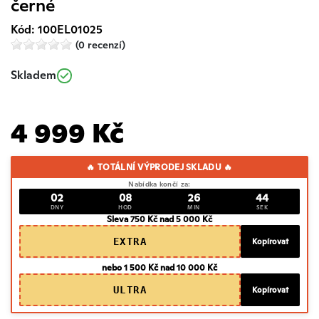
černé
Kód: 100EL01025
(0 recenzí)
Skladem
4 999 Kč
🔥 TOTÁLNÍ VÝPRODEJ SKLADU 🔥
Nabídka končí za:
02
08
26
44
DNY
HOD
MIN
SEK
Sleva 750 Kč nad 5 000 Kč
EXTRA
Kopírovat
nebo 1 500 Kč nad 10 000 Kč
ULTRA
Kopírovat