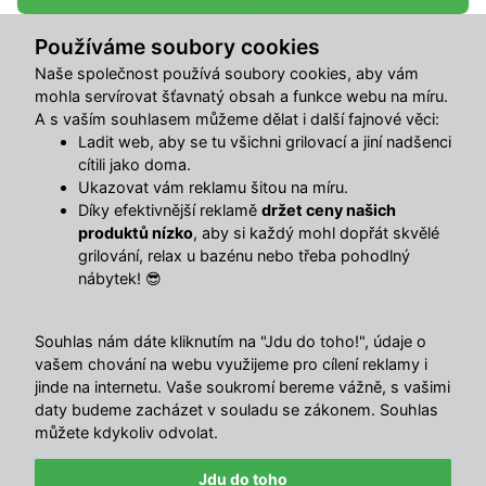
Používáme soubory cookies
Sdílet s přáteli
Naše společnost používá soubory cookies, aby vám
mohla servírovat šťavnatý obsah a funkce webu na míru.
A s vaším souhlasem můžeme dělat i další fajnové věci:
Popis
Ladit web, aby se tu všichni grilovací a jiní nadšenci
cítili jako doma.
Ukazovat vám reklamu šitou na míru.
Závěsná lampa z ratanu a dřeva – kompaktní černá
Díky efektivnější reklamě
držet ceny našich
elegance pro váš domov!
produktů nízko
, aby si každý mohl dopřát skvělé
Dodejte svému interiéru moderní a sofistikovaný nádech s
grilování, relax u bazénu nebo třeba pohodlný
touto závěsnou lampou v černém provedení. Díky menším
nábytek! 😎
rozměrům je ideální pro útulné prostory, zatímco
kombinace černého ratanu a dřeva dodává vašemu
Souhlas nám dáte kliknutím na "Jdu do toho!", údaje o
interiéru styl a osobitost.
vašem chování na webu využijeme pro cílení reklamy i
jinde na internetu. Vaše soukromí bereme vážně, s vašimi
Design, který upoutá
daty budeme zacházet v souladu se zákonem. Souhlas
Precizní pletení ratanu v elegantní černé barvě v
můžete kdykoliv odvolat.
kombinaci s dřevěným detailem na vrcholu lampy tvoří
jedinečný kontrast. Lampa vytváří jemné a příjemné
Jdu do toho