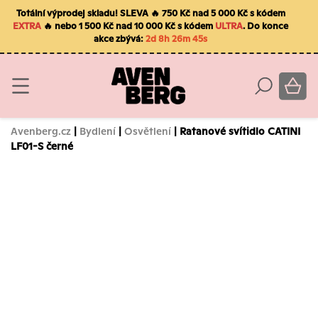
Totální výprodej skladu! SLEVA 🔥 750 Kč nad 5 000 Kč s kódem
EXTRA
🔥 nebo 1 500 Kč nad 10 000 Kč s kódem
ULTRA
. Do konce
akce zbývá:
2d 8h 26m 44s
Avenberg.cz
|
Bydlení
|
Osvětlení
| Ratanové svítidlo CATINI
LF01-S černé