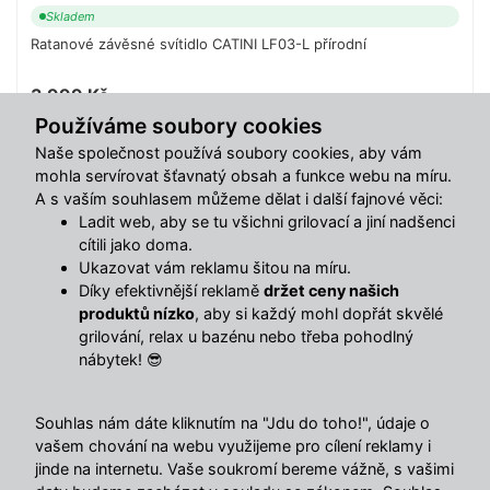
Skladem
Ratanové závěsné svítidlo CATINI LF03-L přírodní
3 999 Kč
Používáme soubory cookies
Do košíku
Naše společnost používá soubory cookies, aby vám
mohla servírovat šťavnatý obsah a funkce webu na míru.
A s vaším souhlasem můžeme dělat i další fajnové věci:
Ladit web, aby se tu všichni grilovací a jiní nadšenci
Sdílet s přáteli
cítili jako doma.
Ukazovat vám reklamu šitou na míru.
Díky efektivnější reklamě
držet ceny našich
Popis
produktů nízko
, aby si každý mohl dopřát skvělé
grilování, relax u bazénu nebo třeba pohodlný
Závěsná lampa z ratanu a dřeva – přírodní elegance v
nábytek! 😎
kompaktním a štíhlém provedení!
Dodejte svému interiéru jedinečný styl s touto štíhlou
Souhlas nám dáte kliknutím na "Jdu do toho!", údaje o
závěsnou lampou v přírodní barvě. Její harmonické
vašem chování na webu využijeme pro cílení reklamy i
provedení z ratanu a dřeva přináší lehkost a útulnost,
jinde na internetu. Vaše soukromí bereme vážně, s vašimi
která oživí moderní i rustikální prostory.