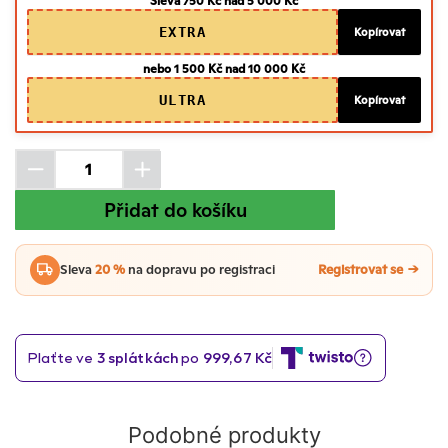
Sleva 750 Kč nad 5 000 Kč
EXTRA
Kopírovat
nebo 1 500 Kč nad 10 000 Kč
ULTRA
Kopírovat
Přidat do košíku
Sleva
20 %
na dopravu po registraci
Registrovat se
Podobné produkty