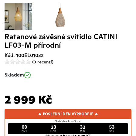
Ratanové závěsné svítidlo CATINI
LF03-M přírodní
Kód: 100EL01032
(0 recenzí)
Skladem
2 999 Kč
🔥 POSLEDNÍ DEN VÝPRODEJE 🔥
Nabídka končí za:
00
23
32
52
DNY
HOD
MIN
SEK