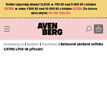
Totální výprodej skladu! SLEVA 🔥 750 Kč nad 5 000 Kč s kódem
EXTRA
🔥 nebo 1 500 Kč nad 10 000 Kč s kódem
ULTRA
. Do konce
akce zbývá:
0d 23h 32m 52s
Avenberg.cz
|
Bydlení
|
Osvětlení
| Ratanové závěsné svítidlo
CATINI LF03-M přírodní