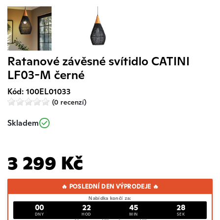
Ratanové závěsné svítidlo CATINI
LF03-M černé
Kód: 100EL01033
(0 recenzí)
Skladem
3 299 Kč
🔥 POSLEDNÍ DEN VÝPRODEJE 🔥
Nabídka končí za:
00
22
45
27
DNY
HOD
MIN
SEK