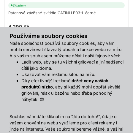
Skladem
Ratanové závěsné svítidlo CATINI LF03-L černé
4 299 Kč
Používáme soubory cookies
Do košíku
Naše společnost používá soubory cookies, aby vám
mohla servírovat šťavnatý obsah a funkce webu na míru.
A s vaším souhlasem můžeme dělat i další fajnové věci:
Sdílet s přáteli
Ladit web, aby se tu všichni grilovací a jiní nadšenci
cítili jako doma.
Ukazovat vám reklamu šitou na míru.
Díky efektivnější reklamě
držet ceny našich
Popis
produktů nízko
, aby si každý mohl dopřát skvělé
grilování, relax u bazénu nebo třeba pohodlný
Závěsná lampa z černého ratanu a dřeva – štíhlá elegance,
nábytek! 😎
která upoutá!
Přidejte do svého interiéru styl a sofistikovaný vzhled s
Souhlas nám dáte kliknutím na "Jdu do toho!", údaje o
touto štíhlou závěsnou lampou v černém provedení.
vašem chování na webu využijeme pro cílení reklamy i
Kombinace černého ratanu a dřevěných detailů dodává
jinde na internetu. Vaše soukromí bereme vážně, s vašimi
prostoru moderní nádech a harmonii, která se hodí jak do