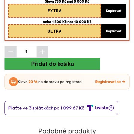
Sleva 750 Kč nad 5 000 Kč
EXTRA
Kopírovat
nebo 1 500 Kč nad 10 000 Kč
ULTRA
Kopírovat
Přidat do košíku
Sleva
20 %
na dopravu po registraci
Registrovat se
Podobné produkty