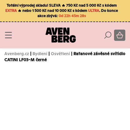
Totální výprodej skladu! SLEVA 🔥 750 Kč nad 5 000 Kč s kódem
EXTRA
🔥 nebo 1 500 Kč nad 10 000 Kč s kódem
ULTRA
. Do konce
akce zbývá:
0d 22h 45m 27s
Avenberg.cz
|
Bydlení
|
Osvětlení
| Ratanové závěsné svítidlo
CATINI LF03-M černé