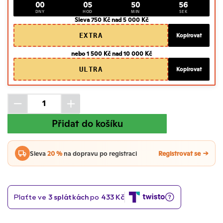
00
05
50
55
DNY
HOD
MIN
SEK
Sleva 750 Kč nad 5 000 Kč
EXTRA
Kopírovat
nebo 1 500 Kč nad 10 000 Kč
ULTRA
Kopírovat
Přidat do košíku
Sleva
20 %
na dopravu po registraci
Registrovat se