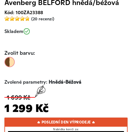
Avenberg BELFORD hnědá/béžová
Kód: 100ZA23388
(20 recenzí)
Skladem
Zvolit barvu:
Zvolené parametry:
Hnědá-Béžová
1 699 Kč
1 299 Kč
🔥 POSLEDNÍ DEN VÝPRODEJE 🔥
Nabídka končí za: