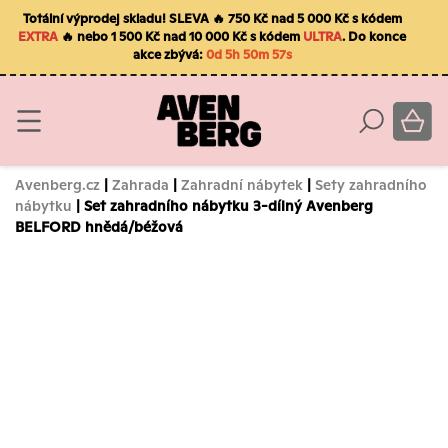
Totální výprodej skladu! SLEVA 🔥 750 Kč nad 5 000 Kč s kódem
EXTRA
🔥 nebo 1 500 Kč nad 10 000 Kč s kódem
ULTRA
. Do konce
akce zbývá:
0d 5h 50m 56s
Avenberg.cz
|
Zahrada
|
Zahradní nábytek
|
Sety zahradního
nábytku
| Set zahradního nábytku 3-dílný Avenberg
BELFORD hnědá/béžová