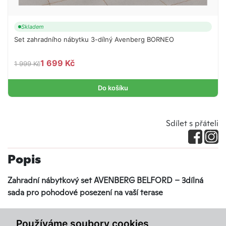
Skladem
Set zahradního nábytku 3-dílný Avenberg BORNEO
1 699 Kč
1 999 Kč
Do košíku
Sdílet s přáteli
Popis
Zahradní nábytkový set AVENBERG BELFORD – 3dílná
sada pro pohodové posezení na vaší terase
Káva na balkoně, sklenka vína na
zahradě
nebo snídaně na
Používáme soubory cookies