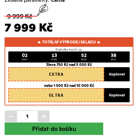
Zvolené parametry:
Černá
9 999 Kč
7 999 Kč
🔥 TOTÁLNÍ VÝPRODEJ SKLADU 🔥
Nabídka končí za:
02
13
52
37
DNY
HOD
MIN
SEK
Sleva 750 Kč nad 5 000 Kč
EXTRA
Kopírovat
nebo 1 500 Kč nad 10 000 Kč
ULTRA
Kopírovat
Přidat do košíku