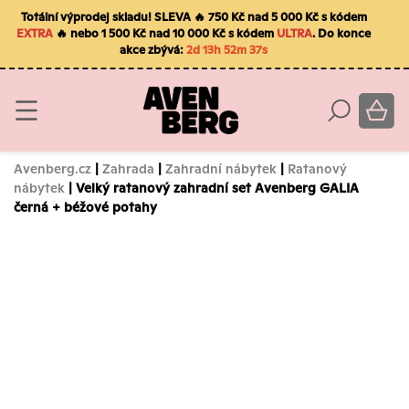
Totální výprodej skladu! SLEVA 🔥 750 Kč nad 5 000 Kč s kódem
EXTRA
🔥 nebo 1 500 Kč nad 10 000 Kč s kódem
ULTRA
. Do konce
akce zbývá:
2d 13h 52m 37s
Avenberg.cz
|
Zahrada
|
Zahradní nábytek
|
Ratanový
nábytek
| Velký ratanový zahradní set Avenberg GALIA
černá + béžové potahy