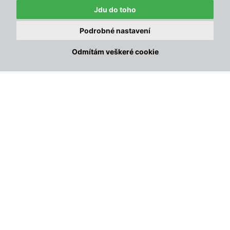
ho zrovna potřebujete.
Jdu do toho
Podrobné nastavení
Stolek s úložným prostorem
nabídne místo nejen na kávu a
✕
občerstvení, ale také na drobnosti, které chcete mít po
⚠️
Skladem
13
Odmítám veškeré cookie
ruce a zároveň mimo dohled.
11cm silné polstry z voděodolného polyesteru
zajistí
maximální pohodlí a bezstarostné venkovní použití.
Konstrukce z kvalitního
PE ratanu
je stabilní, odolná vůči
počasí a velmi snadná na údržbu.
Vlastnosti
6dílná sestava
– ideální pro větší terasy a zahradní
posezení
Stůl s tvrzeným sklem a úložným prostorem
–
praktické řešení na každodenní používání
Sklápěcí slunečník
– stínění pro příjemnější