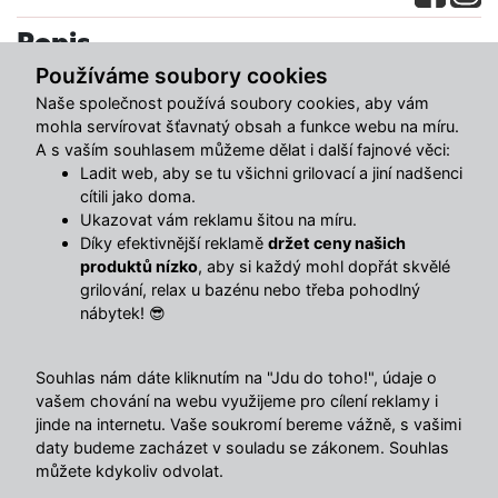
Popis
Používáme soubory cookies
Luxusní ratanová sedací souprava GALIA – pohodlí a styl!
Naše společnost používá soubory cookies, aby vám
mohla servírovat šťavnatý obsah a funkce webu na míru.
Sedací souprava GALIA
v kombinaci
černého ratanu
a
A s vaším souhlasem můžeme dělat i další fajnové věci:
béžového čalounění
je jako dělaná pro chvíle pohody na
Ladit web, aby se tu všichni grilovací a jiní nadšenci
vaší
zahradě
, terase nebo větším balkonu. Nabízí
cítili jako doma.
Ukazovat vám reklamu šitou na míru.
komfortní posezení až pro 5 osob a díky promyšlené
Díky efektivnější reklamě
držet ceny našich
konstrukci s úložným stolkem a sklápěcím slunečníkem
produktů nízko
, aby si každý mohl dopřát skvělé
bude každý venkovní relax naprostý luxus.
grilování, relax u bazénu nebo třeba pohodlný
nábytek! 😎
Souprava obsahuje
6 dílů
: dvě rohové pohovky, tři
samostatné moduly a stolek s deskou z tvrzeného skla.
Souhlas nám dáte kliknutím na "Jdu do toho!", údaje o
Béžové polstry přinesou do prostoru svěží a moderní
vašem chování na webu využijeme pro cílení reklamy i
nádech.
jinde na internetu. Vaše soukromí bereme vážně, s vašimi
daty budeme zacházet v souladu se zákonem. Souhlas
Součástí je i sklápěcí slunečník
, který oceníte hlavně v
můžete kdykoliv odvolat.
horkých dnech – můžete si vytvořit stín přesně tam, kde