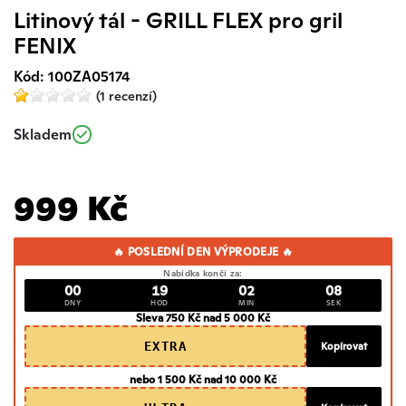
Litinový tál - GRILL FLEX pro gril
FENIX
Kód: 100ZA05174
(1 recenzí)
Skladem
999 Kč
🔥 POSLEDNÍ DEN VÝPRODEJE 🔥
Nabídka končí za:
00
19
02
07
DNY
HOD
MIN
SEK
Sleva 750 Kč nad 5 000 Kč
EXTRA
Kopírovat
nebo 1 500 Kč nad 10 000 Kč