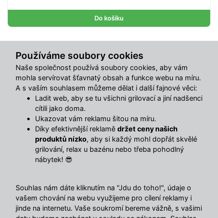
Do košíku
Sdílet s přáteli
Používáme soubory cookies
Naše společnost používá soubory cookies, aby vám
mohla servírovat šťavnatý obsah a funkce webu na míru.
Popis
A s vaším souhlasem můžeme dělat i další fajnové věci:
Ladit web, aby se tu všichni grilovací a jiní nadšenci
Litinový tál ke grilu Fenix– robustní kruhová deska pro
cítili jako doma.
dokonalé kulinářské zážitky
Ukazovat vám reklamu šitou na míru.
Díky efektivnější reklamě
držet ceny našich
produktů nízko
, aby si každý mohl dopřát skvělé
Vysoce odolná litina
skvěle akumuluje a rovnoměrně
grilování, relax u bazénu nebo třeba pohodlný
rozvádí teplo, což zajišťuje perfektní výsledek i u pokrmů,
nábytek! 😎
které vyžadují rovnoměrné opečení. Tál je ideální pro
přípravu bramboráků, lívanců, restované zeleniny, vajec
Souhlas nám dáte kliknutím na "Jdu do toho!", údaje o
nebo masa bez přímého kontaktu s plamenem.
vašem chování na webu využijeme pro cílení reklamy i
jinde na internetu. Vaše soukromí bereme vážně, s vašimi
Díky praktickému
výřezu pro rukojeť
se s tálem snadno