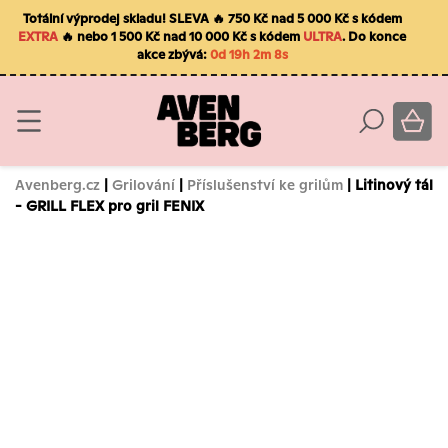
Totální výprodej skladu! SLEVA 🔥 750 Kč nad 5 000 Kč s kódem
EXTRA
🔥 nebo 1 500 Kč nad 10 000 Kč s kódem
ULTRA
. Do konce
akce zbývá:
0d 19h 2m 7s
Avenberg.cz
|
Grilování
|
Příslušenství ke grilům
| Litinový tál
- GRILL FLEX pro gril FENIX