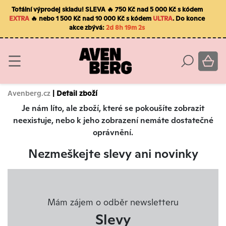
Totální výprodej skladu! SLEVA 🔥 750 Kč nad 5 000 Kč s kódem
EXTRA
🔥 nebo 1 500 Kč nad 10 000 Kč s kódem
ULTRA
. Do konce
akce zbývá:
2d 8h 19m 2s
Avenberg.cz
| Detail zboží
Je nám líto, ale zboží, které se pokoušíte zobrazit
neexistuje, nebo k jeho zobrazení nemáte dostatečné
oprávnění.
Nezmeškejte slevy ani novinky
Mám zájem o odběr newsletteru
Slevy