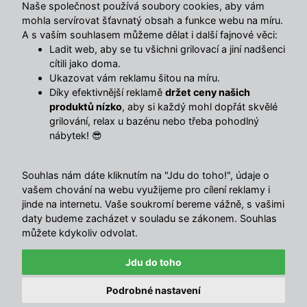
Naše společnost používá soubory cookies, aby vám
mohla servírovat šťavnatý obsah a funkce webu na míru.
A s vaším souhlasem můžeme dělat i další fajnové věci:
Ladit web, aby se tu všichni grilovací a jiní nadšenci
cítili jako doma.
Ukazovat vám reklamu šitou na míru.
Díky efektivnější reklamě
držet ceny našich
produktů nízko
, aby si každý mohl dopřát skvělé
grilování, relax u bazénu nebo třeba pohodlný
nábytek! 😎
Souhlas nám dáte kliknutím na "Jdu do toho!", údaje o
vašem chování na webu využijeme pro cílení reklamy i
🔥 TOTÁLNÍ VÝPRODEJ SKLADU 🔥
jinde na internetu. Vaše soukromí bereme vážně, s vašimi
Nabídka končí za:
daty budeme zacházet v souladu se zákonem. Souhlas
02
08
19
02
můžete kdykoliv odvolat.
4.5
/ 5
DNY
HOD
MIN
SEK
Sleva 750 Kč nad 5 000 Kč
10347
názory
Jdu do toho
EXTRA
Kopírovat
Podrobné nastavení
nebo 1 500 Kč nad 10 000 Kč
© Avenberg.cz | Všechna
with ♥ in
</MajorShop>