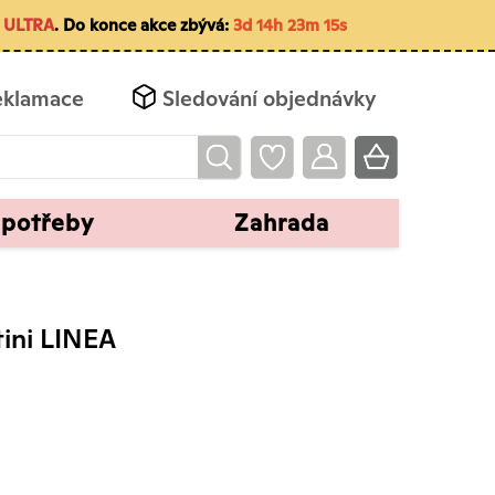
m
ULTRA
. Do konce akce zbývá:
3d 14h 23m 14s
eklamace
Sledování objednávky
 potřeby
Zahrada
atini LINEA