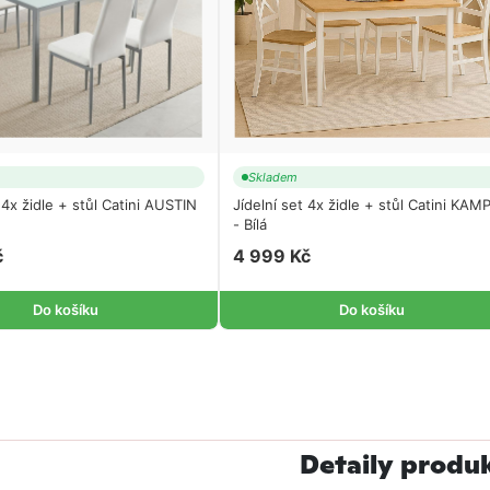
Skladem
 4x židle + stůl Catini AUSTIN
Jídelní set 4x židle + stůl Catini KAM
- Bílá
č
4 999 Kč
Do košíku
Do košíku
Detaily produ