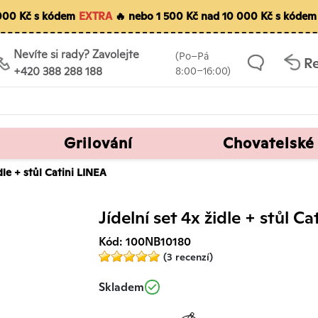
 000 Kč s kódem
EXTRA
🔥 nebo 1 500 Kč nad 10 000 Kč s kóde
Nevíte si rady? Zavolejte
(Po–Pá
R
+420 388 288 188
8:00–16:00)
Grilování
Chovatelské
idle + stůl Catini LINEA
Jídelní set 4x židle + stůl C
Kód: 100NB10180
(3 recenzí)
Skladem