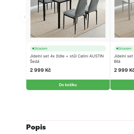
‹
Skladem
Skladem
Jídelní set 4x židle + stůl Catini AUSTIN
Jídelní set
Šedá
Bílá
2 999 Kč
2 999 K
Do košíku
Popis