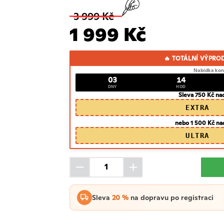
3 999 Kč
1 999 Kč
🔥 TOTÁLNÍ VÝPRO
Nabídka kon
03
14
DNY
HOD
Sleva 750 Kč na
EXTRA
nebo 1 500 Kč na
ULTRA
Sleva
20 %
na dopravu po registraci