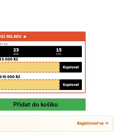
DEJ SKLADU 🔥
čí za:
23
14
MIN
SEK
d 5 000 Kč
Kopírovat
d 10 000 Kč
Kopírovat
Přidat do košíku
Registrovat se