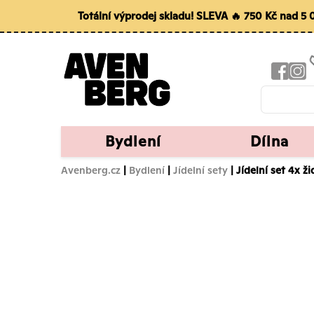
Totální výprodej skladu! SLEVA 🔥 750 Kč nad 5
Bydlení
Dílna
Avenberg.cz
|
Bydlení
|
Jídelní sety
| Jídelní set 4x ž