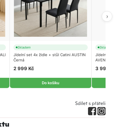
›
Skladem
Skladem
PALI
Jídelní set 4x židle + stůl Catini AUSTIN
Jídelní set 4x židle
Černá
2 999 Kč
3 999 Kč
Do košíku
Do 
Sdílet s přáteli
ktu