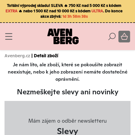
Totální výprodej skladu! SLEVA 🔥 750 Kč nad 5 000 Kč s kódem
EXTRA
🔥 nebo 1 500 Kč nad 10 000 Kč s kódem
ULTRA
. Do konce
akce zbývá:
1d 3h 58m 37s
Avenberg.cz
| Detail zboží
Je nám líto, ale zboží, které se pokoušíte zobrazit
neexistuje, nebo k jeho zobrazení nemáte dostatečné
oprávnění.
Nezmeškejte slevy ani novinky
Mám zájem o odběr newsletteru
Slevy