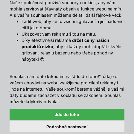
Naše společnost používá soubory cookies, aby vám
mohla servírovat šťavnatý obsah a funkce webu na míru.
A s vaším souhlasem můžeme dělat i další fajnové věci:
Ladit web, aby se tu všichni grilovací a jiní nadšenci
cítili jako doma.
Ukazovat vám reklamu šitou na míru.
Díky efektivnější reklamě
držet ceny našich
produktů nízko
, aby si každý mohl dopřát skvělé
grilování, relax u bazénu nebo třeba pohodlný
nábytek! 😎
Souhlas nám dáte kliknutím na "Jdu do toho!", údaje o
vašem chování na webu využijeme pro cílení reklamy i
🔥 TOTÁLNÍ VÝPRODEJ SKLADU 🔥
jinde na internetu. Vaše soukromí bereme vážně, s vašimi
Nabídka končí za:
daty budeme zacházet v souladu se zákonem. Souhlas
01
03
58
38
můžete kdykoliv odvolat.
4.5
/ 5
DNY
HOD
MIN
SEK
Sleva 750 Kč nad 5 000 Kč
10347
názory
Jdu do toho
EXTRA
Kopírovat
Podrobné nastavení
nebo 1 500 Kč nad 10 000 Kč
© Avenberg.cz | Všechna
with ♥ in
</MajorShop>