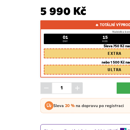
5 990 Kč
🔥 TOTÁLNÍ VÝPRO
Nabídka kon
01
15
DNY
HOD
Sleva 750 Kč na
EXTRA
nebo 1 500 Kč na
ULTRA
Sleva
20 %
na dopravu po registraci