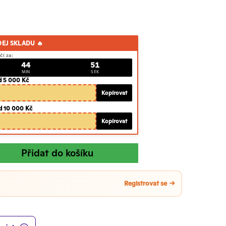
DEJ SKLADU 🔥
čí za:
44
50
MIN
SEK
d 5 000 Kč
Kopírovat
d 10 000 Kč
Kopírovat
Přidat do košíku
Registrovat se