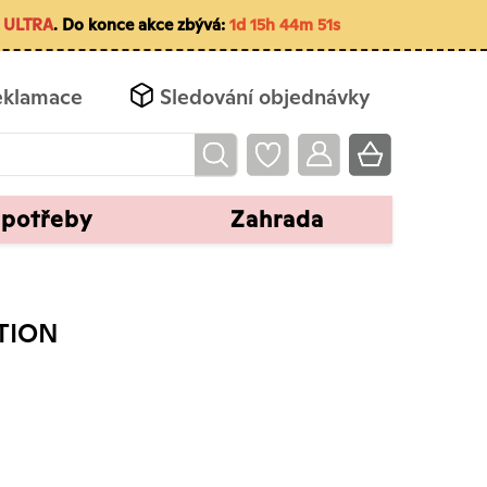
ULTRA
. Do konce akce zbývá:
1d 15h 44m 50s
eklamace
Sledování objednávky
 potřeby
Zahrada
STION