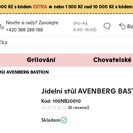
 000 Kč s kódem
EXTRA
🔥 nebo 1 500 Kč nad 10 000 Kč s kódem
Nevíte si rady? Zavolejte
(Po–Pá
R
+420 388 288 188
8:00–16:00)
Grilování
Chovatelské
 stůl AVENBERG BASTION
Jídelní stůl AVENBERG BA
Kód: 100NB20010
(0 recenzí)
Skladem