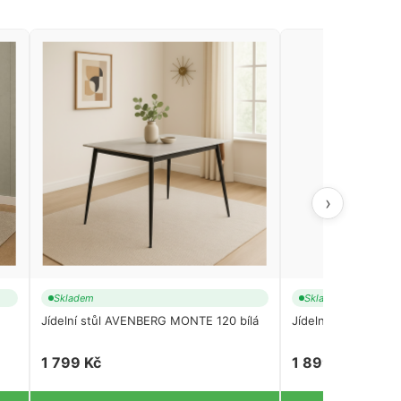
›
Skladem
Skladem
Jídelní stůl AVENBERG MONTE 120 bílá
Jídelní stůl AVENB
1 799 Kč
1 899 Kč