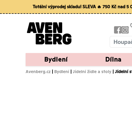
Totální výprodej skladu! SLEVA 🔥 750 Kč nad 5
Bydlení
Dílna
Avenberg.cz
|
Bydlení
|
Jídelní židle a stoly
| Jídelní