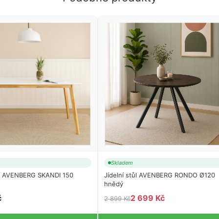
Skladem
tůl AVENBERG SKANDI 150
Jídelní stůl AVENBERG RONDO Ø120
hnědý
č
2 699 Kč
2 899 Kč