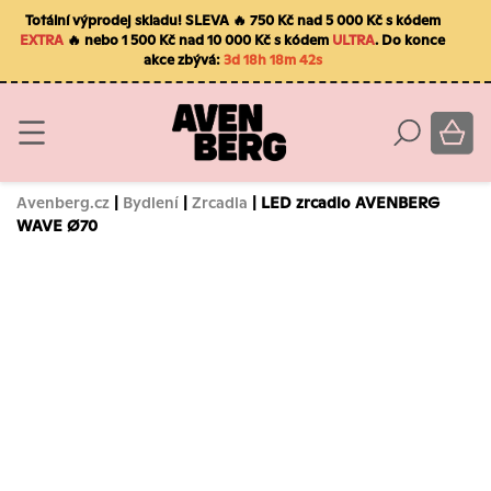
Totální výprodej skladu! SLEVA 🔥 750 Kč nad 5 000 Kč s kódem
EXTRA
🔥 nebo 1 500 Kč nad 10 000 Kč s kódem
ULTRA
. Do konce
akce zbývá:
3d 18h 18m 41s
Avenberg.cz
|
Bydlení
|
Zrcadla
| LED zrcadlo AVENBERG
WAVE Ø70