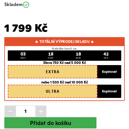
Skladem
1 799 Kč
🔥 TOTÁLNÍ VÝPRODEJ SKLADU 🔥
Nabídka končí za:
03
18
18
41
DNY
HOD
MIN
SEK
Sleva 750 Kč nad 5 000 Kč
EXTRA
Kopírovat
nebo 1 500 Kč nad 10 000 Kč
ULTRA
Kopírovat
Přidat do košíku