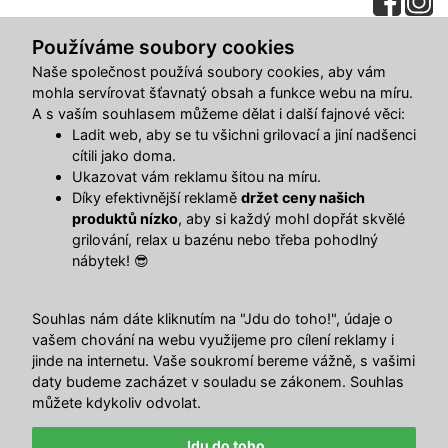
Popis
Používáme soubory cookies
Naše společnost používá soubory cookies, aby vám
Kulaté LED zrcadlo s předním světlem a bezdotykovým
mohla servírovat šťavnatý obsah a funkce webu na míru.
ovládáním – moderní komfort do každé koupelny.
A s vaším souhlasem můžeme dělat i další fajnové věci:
Zrcadlo s LED podsvícením Ø 70 cm
nabízí nejen
Ladit web, aby se tu všichni grilovací a jiní nadšenci
cítili jako doma.
elegantní kulatý design, ale hlavně praktické funkce pro
Ukazovat vám reklamu šitou na míru.
každodenní rutinu. Díky
přednímu osvětlení
budete mít
Díky efektivnější reklamě
držet ceny našich
dostatek světla při líčení i holení, a díky
handwave senzoru
produktů nízko
, aby si každý mohl dopřát skvělé
ho zapnete pohodlně i s mokrýma rukama. Samozřejmostí
grilování, relax u bazénu nebo třeba pohodlný
je
3stupňové nastavení teploty barvy světla
a plynulé
nábytek! 😎
nastavení jasu.
Souhlas nám dáte kliknutím na "Jdu do toho!", údaje o
Výhody jsou jasné
vašem chování na webu využijeme pro cílení reklamy i
jinde na internetu. Vaše soukromí bereme vážně, s vašimi
Přední LED světlo
– ideální pro detailní líčení i
daty budeme zacházet v souladu se zákonem. Souhlas
holení
můžete kdykoliv odvolat.
Bezdotykové ovládání (handwave senzor)
–
Jdu do toho