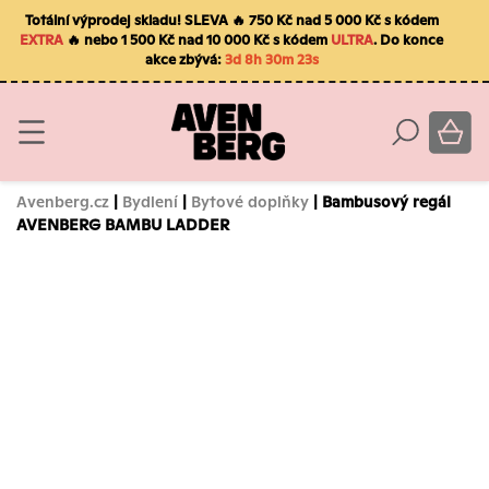
Totální výprodej skladu! SLEVA 🔥 750 Kč nad 5 000 Kč s kódem
EXTRA
🔥 nebo 1 500 Kč nad 10 000 Kč s kódem
ULTRA
. Do konce
akce zbývá:
3d 8h 30m 23s
Avenberg.cz
|
Bydlení
|
Bytové doplňky
| Bambusový regál
AVENBERG BAMBU LADDER