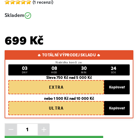
(1 recenzí)
Skladem
699 Kč
🔥 TOTÁLNÍ VÝPRODEJ SKLADU 🔥
Nabídka končí za:
03
08
30
23
DNY
HOD
MIN
SEK
Sleva 750 Kč nad 5 000 Kč
EXTRA
Kopírovat
nebo 1 500 Kč nad 10 000 Kč
ULTRA
Kopírovat