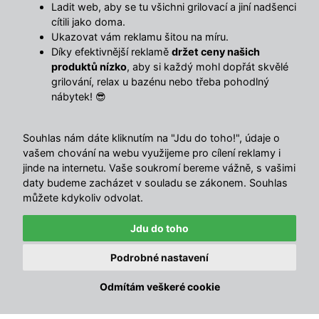
Sdílet s přáteli
Ladit web, aby se tu všichni grilovací a jiní nadšenci
cítili jako doma.
Ukazovat vám reklamu šitou na míru.
Díky efektivnější reklamě
držet ceny našich
Popis
produktů nízko
, aby si každý mohl dopřát skvělé
grilování, relax u bazénu nebo třeba pohodlný
Stylový „žebříkový“ regál z bambusu – šikmé provedení,
nábytek! 😎
které šetří místo a vypadá skvěle v koupelně i obýváku.
Zkosený bambusový regál s 5 policemi
je praktické úložné
řešení do koupelny, předsíně i ložnice. Díky šikmé
Souhlas nám dáte kliknutím na "Jdu do toho!", údaje o
vašem chování na webu využijeme pro cílení reklamy i
konstrukci působí lehce a moderně, přitom nabídne dost
jinde na internetu. Vaše soukromí bereme vážně, s vašimi
místa na ručníky, kosmetiku, košíky nebo dekorace.
daty budeme zacházet v souladu se zákonem. Souhlas
Přírodní bambus dodá interiéru teplo a díky
lakované
můžete kdykoliv odvolat.
povrchové úpravě
se regál snadno udržuje.
Jdu do toho
Výhody jsou jasné
✕
Právě zakoupeno · před 11 min
Podrobné nastavení
Šikmé „ladder“ provedení
– moderní vzhled a
Zahradní domek na nářadí Avenberg 3.7 x 3 m
🔥
ANTRACIT SD-X1210-H170
úspora místa
Odmítám veškeré cookie
Jindřiška, Kovářská
5 polic
– přehledný úložný prostor na každodenní