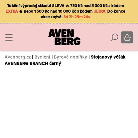
Totální výprodej skladu! SLEVA 🔥 750 Kč nad 5 000 Kč s kódem
EXTRA
🔥 nebo 1 500 Kč nad 10 000 Kč s kódem
ULTRA
. Do konce
akce zbývá:
3d 2h 29m 23s
Avenberg.cz
|
Bydlení
|
Bytové doplňky
| Stojanový věšák
AVENBERG BRANCH černý