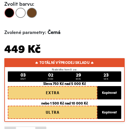
Zvolit barvu:
Zvolené parametry:
Černá
449 Kč
🔥 TOTÁLNÍ VÝPRODEJ SKLADU 🔥
Nabídka končí za:
03
02
29
23
DNY
HOD
MIN
SEK
Sleva 750 Kč nad 5 000 Kč
EXTRA
Kopírovat
nebo 1 500 Kč nad 10 000 Kč
ULTRA
Kopírovat