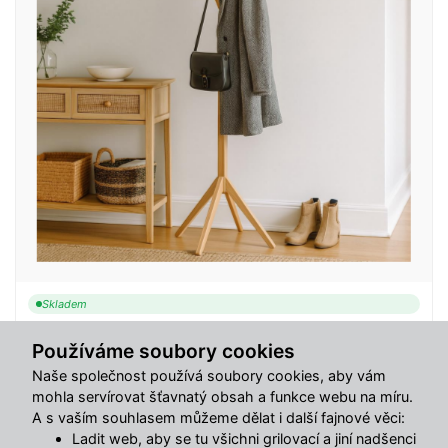
Skladem
Stojanový věšák AVENBERG BRANCH přírodní
Používáme soubory cookies
449 Kč
Naše společnost používá soubory cookies, aby vám
mohla servírovat šťavnatý obsah a funkce webu na míru.
A s vaším souhlasem můžeme dělat i další fajnové věci:
Do košíku
Ladit web, aby se tu všichni grilovací a jiní nadšenci