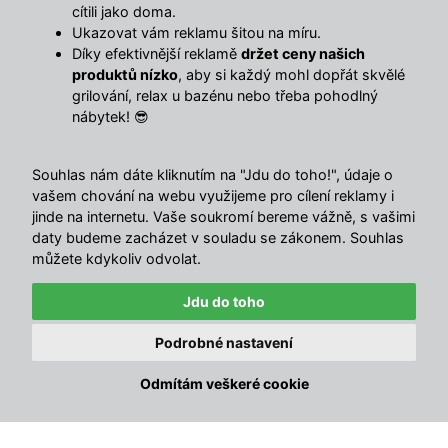
cítili jako doma.
Ukazovat vám reklamu šitou na míru.
Sdílet s přáteli
Díky efektivnější reklamě
držet ceny našich
produktů nízko
, aby si každý mohl dopřát skvělé
grilování, relax u bazénu nebo třeba pohodlný
Popis
nábytek! 😎
Minimalistický věšák ve tvaru stromu – lehký vzhled,
Souhlas nám dáte kliknutím na "Jdu do toho!", údaje o
pevné dřevo a pořádek v předsíni během chvilky.
vašem chování na webu využijeme pro cílení reklamy i
Stojanový věšák z borovicového dřeva
v černé barvě je
jinde na internetu. Vaše soukromí bereme vážně, s vašimi
praktický doplněk do předsíně, kanceláře i ložnice. Díky
daty budeme zacházet v souladu se zákonem. Souhlas
několika háčkům nabízí dost místa pro kabáty, bundy,
můžete kdykoliv odvolat.
tašky i šály. Stabilní základna zajistí jistotu při
Jdu do toho
každodenním používání a elegantní černé provedení
zapadne do moderního i industriálního interiéru.
✕
Právě zakoupeno · před 2 min
Podrobné nastavení
Polohovatelné relaxační lehátko Avenberg
🔥
Výhody jsou jasné
MARGARITA černá
Odmítám veškeré cookie
Zdena, Šluknov
Borovicové dřevo
– lehké a pevné provedení