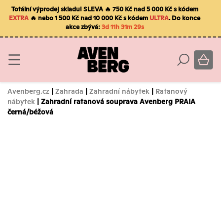
Totální výprodej skladu! SLEVA 🔥 750 Kč nad 5 000 Kč s kódem
EXTRA
🔥 nebo 1 500 Kč nad 10 000 Kč s kódem
ULTRA
. Do konce
akce zbývá:
3d 11h 31m 28s
Avenberg.cz
|
Zahrada
|
Zahradní nábytek
|
Ratanový
nábytek
| Zahradní ratanová souprava Avenberg PRAIA
černá/béžová