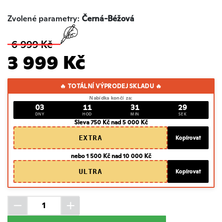
Zvolené parametry:
Černá-Béžová
6 999 Kč
3 999 Kč
🔥 TOTÁLNÍ VÝPRODEJ SKLADU 🔥
Nabídka končí za:
03
11
31
28
DNY
HOD
MIN
SEK
Sleva 750 Kč nad 5 000 Kč
EXTRA
Kopírovat
nebo 1 500 Kč nad 10 000 Kč
ULTRA
Kopírovat