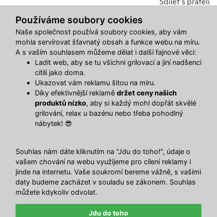
Sdílet s přáteli
Používáme soubory cookies
Naše společnost používá soubory cookies, aby vám
Popis
mohla servírovat šťavnatý obsah a funkce webu na míru.
A s vaším souhlasem můžeme dělat i další fajnové věci:
Zahradní ratanová souprava AVENBERG PRAIA –
Ladit web, aby se tu všichni grilovací a jiní nadšenci
modulární set v kombinaci černé a béžové pro pohodlné
cítili jako doma.
posezení na terase i zahradě.
Ukazovat vám reklamu šitou na míru.
Souprava PRAIA spojuje
pevnou ocelovou konstrukci s
Díky efektivnější reklamě
držet ceny našich
práškovým nástřikem
a výplet z
odolného PE ratanu
, který
produktů nízko
, aby si každý mohl dopřát skvělé
grilování, relax u bazénu nebo třeba pohodlný
je vhodný pro venkovní použití. O komfort se postarají
8
nábytek! 😎
cm silné sedáky
s příjemnými béžovými potahy a praktický
stolek se
skleněnou deskou z tvrzeného skla
.
Souhlas nám dáte kliknutím na "Jdu do toho!", údaje o
Výhody jsou jasné
vašem chování na webu využijeme pro cílení reklamy i
jinde na internetu. Vaše soukromí bereme vážně, s vašimi
Modulární sestava
– díly lze volně přeskládat
daty budeme zacházet v souladu se zákonem. Souhlas
podle prostoru
můžete kdykoliv odvolat.
Ocelový rám s práškovým nástřikem
– stabilní a
Jdu do toho