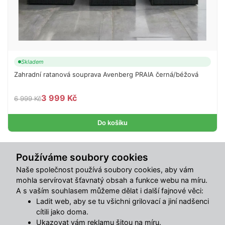
Skladem
Zahradní ratanová souprava Avenberg PRAIA černá/béžová
3 999 Kč
6 999 Kč
Do košíku
Používáme soubory cookies
Sdílet s přáteli
Naše společnost používá soubory cookies, aby vám
mohla servírovat šťavnatý obsah a funkce webu na míru.
Popis
A s vaším souhlasem můžeme dělat i další fajnové věci:
Ladit web, aby se tu všichni grilovací a jiní nadšenci
cítili jako doma.
Ratanová zahradní souprava AVENBERG ARANCIO
Ukazovat vám reklamu šitou na míru.