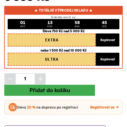
🔥 TOTÁLNÍ VÝPRODEJ SKLADU 🔥
Nabídka končí za:
01
13
58
44
DNY
HOD
MIN
SEK
Sleva 750 Kč nad 5 000 Kč
EXTRA
Kopírovat
nebo 1 500 Kč nad 10 000 Kč
ULTRA
Kopírovat
Přidat do košíku
Sleva
20 %
na dopravu po registraci
Registrovat se