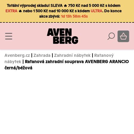
Totální výprodej skladu! SLEVA 🔥 750 Kč nad 5 000 Kč s kódem
EXTRA
🔥 nebo 1 500 Kč nad 10 000 Kč s kódem
ULTRA
. Do konce
akce zbývá:
1d 13h 58m 44s
Avenberg.cz
|
Zahrada
|
Zahradní nábytek
|
Ratanový
nábytek
| Ratanová zahradní souprava AVENBERG ARANCIO
černá/béžová