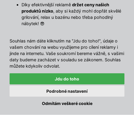
černá/béžová – kompaktní sestava, kterou si poskládáte
Díky efektivnější reklamě
držet ceny našich
podle sebe.
produktů nízko
, aby si každý mohl dopřát skvělé
ARANCIO je praktická volba na terasu i zahradu, když
grilování, relax u bazénu nebo třeba pohodlný
chcete pohodlné posezení a zároveň možnost upravit si
nábytek! 😎
sestavu podle prostoru. Výplet z
UV ošetřeného PE ratanu
je odolný proti blednutí a pevný
ocelový rám
zajišťuje
Souhlas nám dáte kliknutím na "Jdu do toho!", údaje o
stabilitu. O pohodlí se postarají
7,5 cm silné sedáky
s
vašem chování na webu využijeme pro cílení reklamy i
potahy z
180gsm polyesteru
.
jinde na internetu. Vaše soukromí bereme vážně, s vašimi
daty budeme zacházet v souladu se zákonem. Souhlas
Výhody jsou jasné
můžete kdykoliv odvolat.
5dílná sestava
– flexibilní uspořádání podle
Jdu do toho
prostoru
Podrobné nastavení
✕
UV ošetřený PE ratan
– odolný proti blednutí a
Právě zakoupeno · před 1 min
🔥
Přístřešek na automobil Avenberg PENTAGON
nenáročný na údržbu
Odmítám veškeré cookie
Jana, Jihlava 1
Ocelová konstrukce
– stabilní a pevné provedení
7,5 cm polstry
– komfortní sezení pro každodenní