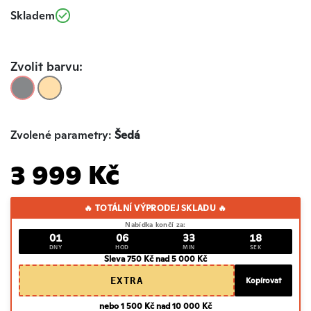
Skladem
Zvolit barvu:
Zvolené parametry:
Šedá
3 999 Kč
🔥 TOTÁLNÍ VÝPRODEJ SKLADU 🔥
Nabídka končí za:
01
06
33
17
DNY
HOD
MIN
SEK
Sleva 750 Kč nad 5 000 Kč
EXTRA
Kopírovat
nebo 1 500 Kč nad 10 000 Kč