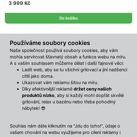
3 999 Kč
Do košíku
Sdílet s přáteli
Používáme soubory cookies
Naše společnost používá soubory cookies, aby vám
mohla servírovat šťavnatý obsah a funkce webu na míru.
Popis
A s vaším souhlasem můžeme dělat i další fajnové věci:
Ladit web, aby se tu všichni grilovací a jiní nadšenci
Závěsné křeslo AVENBERG COSMO – moderní relaxace s
cítili jako doma.
maximálním pohodlím.
Ukazovat vám reklamu šitou na míru.
Stylové závěsné křeslo AVENBERG COSMO v elegantním
Díky efektivnější reklamě
držet ceny našich
produktů nízko
, aby si každý mohl dopřát skvělé
celošedém provedení nabízí dokonalé místo pro
grilování, relax u bazénu nebo třeba pohodlný
odpočinek na zahradě, terase, balkoně i v interiéru.
nábytek! 😎
Moderní design v kombinaci s promyšlenou ergonomií
zajišťuje nejen atraktivní vzhled, ale především vysoký
komfort při každodenním používání.
Souhlas nám dáte kliknutím na "Jdu do toho!", údaje o
vašem chování na webu využijeme pro cílení reklamy i