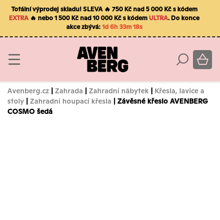
Totální výprodej skladu! SLEVA 🔥 750 Kč nad 5 000 Kč s kódem
EXTRA
🔥 nebo 1 500 Kč nad 10 000 Kč s kódem
ULTRA
. Do konce
akce zbývá:
1d 6h 33m 17s
Avenberg.cz
|
Zahrada
|
Zahradní nábytek
|
Křesla, lavice a
stoly
|
Zahradní houpací křesla
| Závěsné křeslo AVENBERG
COSMO šedá