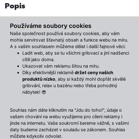
Popis
Polohovatelné relaxační lehátko Avenberg MARGARITA –
Používáme soubory cookies
černá
je ideální volbou pro pohodlný odpočinek na
zahradě, terase i u bazénu. Díky možnosti
nastavení
Naše společnost používá soubory cookies, aby vám
mohla servírovat šťavnatý obsah a funkce webu na míru.
opěradla do více poloh
si snadno přizpůsobíte sklon
A s vaším souhlasem můžeme dělat i další fajnové věci:
přesně podle svých potřeb – ať už chcete relaxovat vleže,
Ladit web, aby se tu všichni grilovací a jiní nadšenci
číst si nebo jen pohodlně posedět.
cítili jako doma.
Ukazovat vám reklamu šitou na míru.
Lehátko je vybaveno
praktickými područkami
, které
Díky efektivnější reklamě
držet ceny našich
zvyšují komfort při vstávání i při delším odpočinku.
produktů nízko
, aby si každý mohl dopřát skvělé
Konstrukce je vyrobena z pevné
ocelové trubky
, která
grilování, relax u bazénu nebo třeba pohodlný
nábytek! 😎
zajišťuje stabilitu a dlouhou životnost. Sedací a opěrná
část je tvořena odolnou a prodyšnou textilií typu
2×1 sling
,
která je rychleschnoucí a vhodná pro venkovní použití.
Souhlas nám dáte kliknutím na "Jdu do toho!", údaje o
vašem chování na webu využijeme pro cílení reklamy i
Moderní černé provedení působí elegantně a snadno jej
jinde na internetu. Vaše soukromí bereme vážně, s vašimi
daty budeme zacházet v souladu se zákonem. Souhlas
sladíte s ostatním zahradním nábytkem.
můžete kdykoliv odvolat.