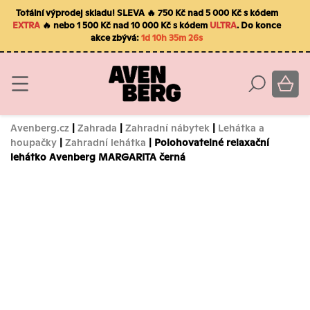
Totální výprodej skladu! SLEVA 🔥 750 Kč nad 5 000 Kč s kódem
EXTRA
🔥 nebo 1 500 Kč nad 10 000 Kč s kódem
ULTRA
. Do konce
akce zbývá:
1d 10h 35m 25s
Avenberg.cz
|
Zahrada
|
Zahradní nábytek
|
Lehátka a
houpačky
|
Zahradní lehátka
| Polohovatelné relaxační
lehátko Avenberg MARGARITA černá