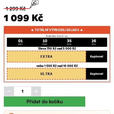
1 299 Kč
1 099 Kč
🔥 TOTÁLNÍ VÝPRODEJ SKLADU 🔥
Nabídka končí za:
01
10
35
25
DNY
HOD
MIN
SEK
Sleva 750 Kč nad 5 000 Kč
EXTRA
Kopírovat
nebo 1 500 Kč nad 10 000 Kč
ULTRA
Kopírovat
Přidat do košíku