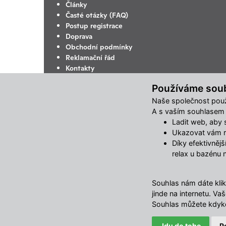
Články
Časté otázky (FAQ)
Postup registrace
Doprava
Obchodní podmínky
Reklamační řád
Kontakty
Ochrana osobních údajů
Používáme sou
Změnit nastavení využití cookies
Naše společnost použ
A s vaším souhlasem m
Ladit web, aby se
Ukazovat vám re
Díky efektivněj
relax u bazénu 
Souhlas nám dáte klik
jinde na internetu. 
Souhlas můžete kdyko
Jdu do toho
P