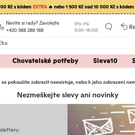
 000 Kč s kódem
EXTRA
🔥 nebo 1 500 Kč nad 10 000 Kč s kódem
Nevíte si rady? Zavolejte
(Po–Pá
R
+420 388 288 188
8:00–16:00)
Chovatelské potřeby
Sleva10
eré se pokoušíte zobrazit neexistuje, nebo k jeho zobrazení n
Nezmeškejte slevy ani novinky
letteru