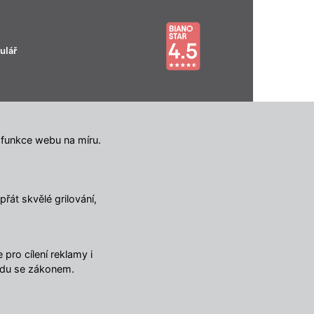
ulář
 funkce webu na míru.
řát skvělé grilování,
🔥 TOTÁLNÍ VÝPRODEJ SKLADU 🔥
Nabídka končí za:
02
23
13
50
DNY
HOD
MIN
SEK
pro cílení reklamy i
Sleva 750 Kč nad 5 000 Kč
4.5
/ 5
adu se zákonem.
EXTRA
Kopírovat
10347
názory
nebo 1 500 Kč nad 10 000 Kč
ULTRA
Kopírovat