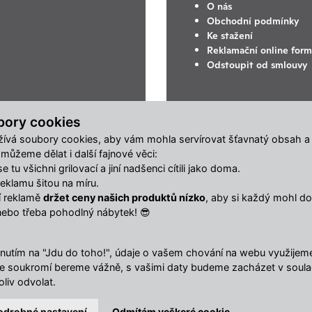
O nás
Obchodní podmínky
Ke stažení
Reklamační online form
Odstoupit od smlouvy
bory cookies
ívá soubory cookies, aby vám mohla servírovat šťavnatý obsah a
ůžeme dělat i další fajnové věci:
 tu všichni grilovací a jiní nadšenci cítili jako doma.
klamu šitou na míru.
ší reklamě
držet ceny našich produktů nízko
, aby si každý mohl dop
nebo třeba pohodlný nábytek! 😎
nutím na "Jdu do toho!", údaje o vašem chování na webu využijeme 
Vaše soukromí bereme vážně, s vašimi daty budeme zacházet v soul
liv odvolat.
odrobné nastavení
Odmítám veškeré cookie