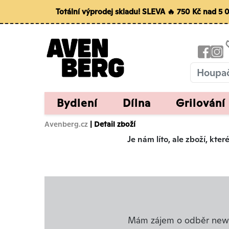
Totální výprodej skladu! SLEVA 🔥 750 Kč nad 5
Bydlení
Dílna
Grilování
Avenberg.cz
| Detail zboží
Je nám líto, ale zboží, kt
Mám zájem o odběr news