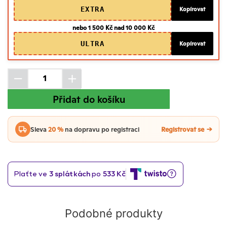
EXTRA
Kopírovat
nebo 1 500 Kč nad 10 000 Kč
ULTRA
Kopírovat
Přidat do košíku
Sleva
20 %
na dopravu po registraci
Registrovat se
Podobné produkty