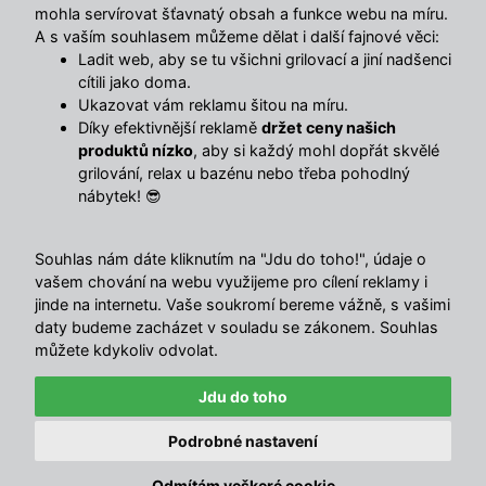
maximální pohodlí. Díky ergonomickému tvaru a
mohla servírovat šťavnatý obsah a funkce webu na míru.
plynulému polohování si snadno najdete ideální pozici pro
A s vaším souhlasem můžeme dělat i další fajnové věci:
odpočinek.
Ladit web, aby se tu všichni grilovací a jiní nadšenci
cítili jako doma.
Křesla jsou vybavena
nastavitelnou sluneční clonou
, která
Ukazovat vám reklamu šitou na míru.
Díky efektivnější reklamě
držet ceny našich
poskytne příjemný stín během horkých letních dnů. O
produktů nízko
, aby si každý mohl dopřát skvělé
komfort se stará také měkký podhlavník a praktický
grilování, relax u bazénu nebo třeba pohodlný
odnímatelný stolek s držákem na nápoje, telefon nebo
nábytek! 😎
knihu.
Souhlas nám dáte kliknutím na "Jdu do toho!", údaje o
Pevná ocelová konstrukce v kombinaci s odolným
vašem chování na webu využijeme pro cílení reklamy i
textilenem zajišťuje stabilitu, dlouhou životnost a
jinde na internetu. Vaše soukromí bereme vážně, s vašimi
pohodlné používání. Díky skládací konstrukci lze křesla
daty budeme zacházet v souladu se zákonem. Souhlas
snadno přenášet i uskladnit mimo sezónu. Elegantní
můžete kdykoliv odvolat.
béžové provedení
navíc působí vzdušně a snadno se
kombinuje s ostatním zahradním nábytkem.
Jdu do toho
Výhody jsou jasné
Podrobné nastavení
✕
🛍
9 zákazníků
koupilo tento týden
Set 2 relaxačních křesel
– ideální pro odpočinek ve
Odmítám veškeré cookie