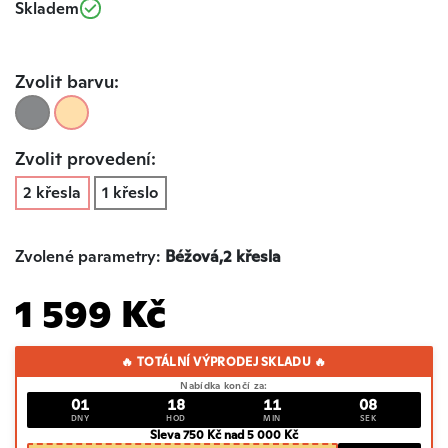
Skladem
Zvolit barvu:
Zvolit provedení:
2 křesla
1 křeslo
Zvolené parametry:
Béžová,2 křesla
1 599 Kč
🔥 TOTÁLNÍ VÝPRODEJ SKLADU 🔥
Nabídka končí za:
01
18
11
07
DNY
HOD
MIN
SEK
Sleva 750 Kč nad 5 000 Kč