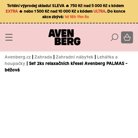
Totální výprodej skladu! SLEVA 🔥 750 Kč nad 5 000 Kč s kódem
EXTRA
🔥 nebo 1 500 Kč nad 10 000 Kč s kódem
ULTRA
. Do konce
akce zbývá:
1d 18h 11m 7s
Avenberg.cz
|
Zahrada
|
Zahradní nábytek
|
Lehátka a
houpačky
| Set 2ks relaxačních křesel Avenberg PALMAS -
béžová