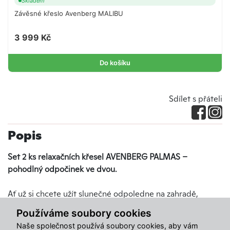
Skladem
Závěsné křeslo Avenberg MALIBU
3 999 Kč
Do košíku
Sdílet s přáteli
Popis
Set 2 ks relaxačních křesel AVENBERG PALMAS –
pohodlný odpočinek ve dvou.
Ať už si chcete užít slunečné odpoledne na zahradě,
relaxovat u bazénu nebo si vychutnat ranní kávu na terase,
Používáme soubory cookies
set dvou relaxačních křesel PALMAS vám nabídne
Naše společnost používá soubory cookies, aby vám