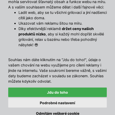
mohla servírovat šťavnatý obsah a funkce webu na míru.
Litinová WOK pánev CULINARIA
A s vaším souhlasem můžeme dělat i další fajnové věci:
Ladit web, aby se tu všichni grilovací a jiní nadšenci
899 Kč
cítili jako doma.
Ukazovat vám reklamu šitou na míru.
Díky efektivnější reklamě
držet ceny našich
Do košíku
produktů nízko
, aby si každý mohl dopřát skvělé
grilování, relax u bazénu nebo třeba pohodlný
nábytek! 😎
Sdílet s přáteli
Souhlas nám dáte kliknutím na "Jdu do toho!", údaje o
Popis
vašem chování na webu využijeme pro cílení reklamy i
jinde na internetu. Vaše soukromí bereme vážně, s vašimi
daty budeme zacházet v souladu se zákonem. Souhlas
Masivní litinová pánev SPRING pro gurmány
můžete kdykoliv odvolat.
Ideální doplněk k plynovým, ale i ke grilům na dřevěné
uhlí!
Jdu do toho
Ploché dno umožňuje použití také na sklokeramických,
indukčních, elektrických, ale i plynových sporácích.
Podrobné nastavení
✕
Robustní konstrukce, masivní madlo, vynikající tepelné
🛍
5 zákazníků
koupilo tento týden
Odmítám veškeré cookie