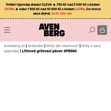
Totální výprodej skladu! SLEVA 🔥 750 Kč nad 5 000 Kč s kódem
EXTRA
🔥 nebo 1 500 Kč nad 10 000 Kč s kódem
ULTRA
. Do konce
akce zbývá:
1d 6h 36m 16s
Avenberg.cz
|
Grilování
|
Grily dle vlastností
|
Grily v akci,
výprodej
| Litinová grilovací pánev SPRING