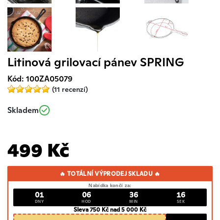
Litinová grilovací pánev SPRING
Kód: 100ZA05079
(11 recenzí)
Skladem
499 Kč
🔥 TOTÁLNÍ VÝPRODEJ SKLADU 🔥
Nabídka končí za:
01
06
36
16
DNY
HOD
MIN
SEK
Sleva 750 Kč nad 5 000 Kč