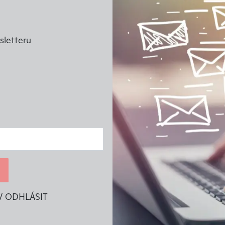
letteru
V ODHLÁSIT