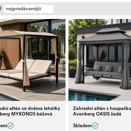
Í
nejprodávanější
dní altán se dvěma lehátky
Zahradní altán s houpačk
berg MYKONOS béžová
Avenberg OASIS šedá
dem
Skladem