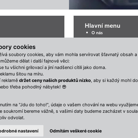
Hlavní menu
O nás
Obchodní podmínky
Ke stažení
bory cookies
Reklamační online form
ívá soubory cookies, aby vám mohla servírovat šťavnatý obsah a
Odstoupit od smlouvy
ůžeme dělat i další fajnové věci:
 tu všichni grilovací a jiní nadšenci cítili jako doma.
klamu šitou na míru.
ší reklamě
držet ceny našich produktů nízko
, aby si každý mohl dop
nebo třeba pohodlný nábytek! 😎
nutím na "Jdu do toho!", údaje o vašem chování na webu využijeme 
Vaše soukromí bereme vážně, s vašimi daty budeme zacházet v soul
liv odvolat.
odrobné nastavení
Odmítám veškeré cookie