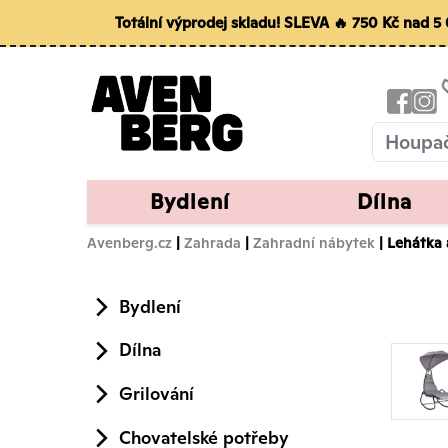
Totální výprodej skladu! SLEVA 🔥 750 Kč nad 
Bydlení
Dílna
Avenberg.cz
|
Zahrada
|
Zahradní nábytek
| Lehátka
Bydlení
Dílna
Grilování
Chovatelské potřeby