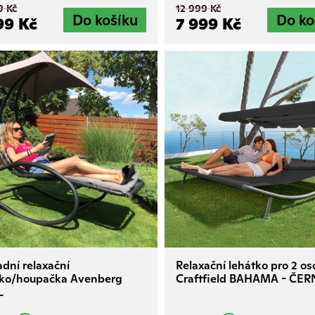
9 Kč
12 999 Kč
99 Kč
7 999 Kč
dní relaxační
Relaxační lehátko pro 2 o
tko/houpačka Avenberg
Craftfield BAHAMA - ČER
L