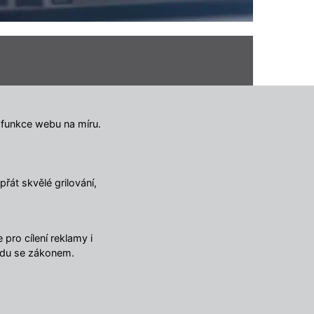
ulář
 funkce webu na míru.
řát skvělé grilování,
pro cílení reklamy i
adu se zákonem.