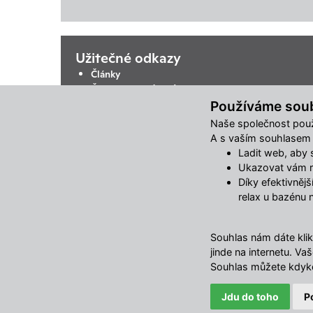
Užitečné odkazy
Články
Časté otázky (FAQ)
Postup registrace
Používáme sou
Doprava
Naše společnost použ
Obchodní podmínky
A s vaším souhlasem m
Reklamační řád
Ladit web, aby se
Kontakty
Ukazovat vám re
Ochrana osobních údajů
Díky efektivněj
Změnit nastavení využití cookies
relax u bazénu 
Souhlas nám dáte klik
jinde na internetu. 
Souhlas můžete kdyko
Jdu do toho
P