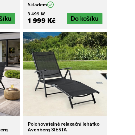
Skladem
3 499 Kč
1 999 Kč
Polohovatelné relaxační lehátko
berg
Avenberg SIESTA