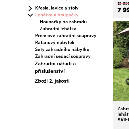
12 99
Křesla, lavice a stoly
7 9
Lehátka a houpačky
Houpačky na zahradu
Zahradní lehátka
Prémiové zahradní soupravy
Ratanový nábytek
Sety zahradního nábytku
Zahradní sedací soupravy
Zahradní nářadí a
příslušenství
Zboží 2. jakosti
Zahra
lehá
ARIE