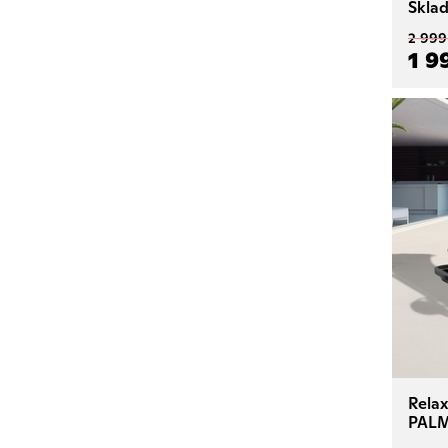
Skla
2 999
1 9
Relax
PALM