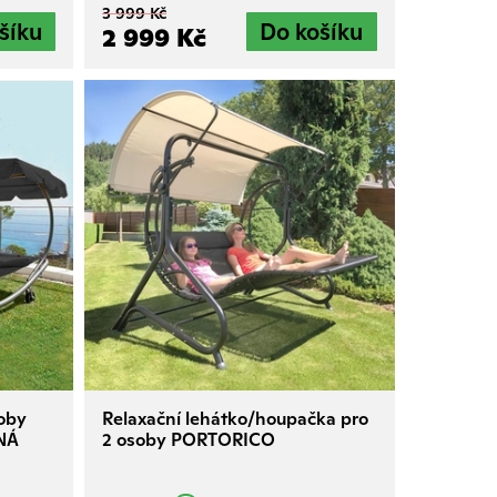
3 999 Kč
2 999 Kč
soby
Relaxační lehátko/houpačka pro
NÁ
2 osoby PORTORICO