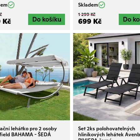
dem
Skladem
č
1 299 Kč
 Kč
699 Kč
ační lehátko pro 2 osoby
Set 2ks polohovatelných
tfield BAHAMA - ŠEDÁ
hliníkových lehátek Aven