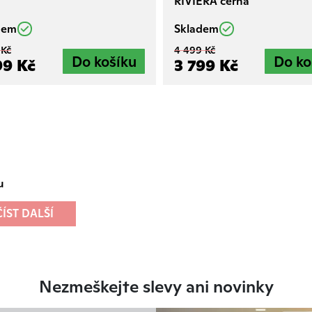
RIVIERA černá
dem
Skladem
 Kč
4 499 Kč
99 Kč
3 799 Kč
u
ÍST DALŠÍ
Nezmeškejte slevy ani novinky