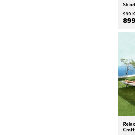
Skla
999 K
899
Relax
Craf