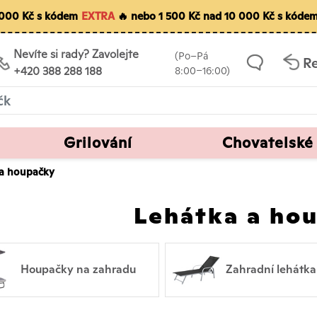
5 000 Kč s kódem
EXTRA
🔥 nebo 1 500 Kč nad 10 000 Kč s kóde
Nevíte si rady? Zavolejte
(Po–Pá
R
+420 388 288 188
8:00–16:00)
Grilování
Chovatelské
 a houpačky
Lehátka a ho
Houpačky na zahradu
Zahradní lehátka