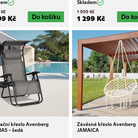
dem
Skladem
 Kč
1 999 Kč
99 Kč
1 299 Kč
ační křeslo Avenberg
Závěsné křeslo Avenberg
AS - šedá
JAMAICA