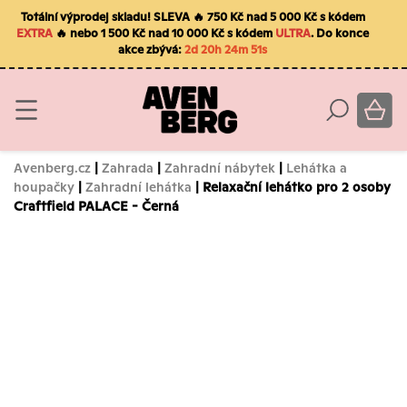
Totální výprodej skladu! SLEVA 🔥 750 Kč nad 5 000 Kč s kódem
EXTRA
🔥 nebo 1 500 Kč nad 10 000 Kč s kódem
ULTRA
. Do konce
akce zbývá:
2d 20h 24m 50s
Avenberg.cz
|
Zahrada
|
Zahradní nábytek
|
Lehátka a
houpačky
|
Zahradní lehátka
| Relaxační lehátko pro 2 osoby
Craftfield PALACE - Černá