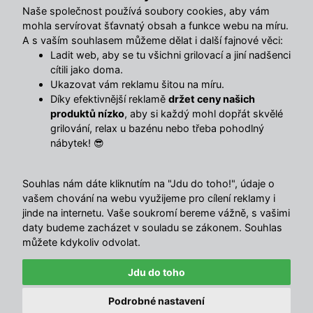
Naše společnost používá soubory cookies, aby vám
mohla servírovat šťavnatý obsah a funkce webu na míru.
Popis
A s vaším souhlasem můžeme dělat i další fajnové věci:
Ladit web, aby se tu všichni grilovací a jiní nadšenci
Relaxační a ergonomicky tvarované lehátko pro 2 osoby v
cítili jako doma.
moderním designu. Speciálně tvarovaná plocha lehátka
Ukazovat vám reklamu šitou na míru.
působí pro uvolnění těla a načerpání nové energie.
Díky efektivnější reklamě
držet ceny našich
produktů nízko
, aby si každý mohl dopřát skvělé
Ideální použití na zahradě, terase balkónu nebo i zimní
grilování, relax u bazénu nebo třeba pohodlný
zahradě.
nábytek! 😎
Robustní tvarovaná konstrukce lehátka v moderní šedo
stříbrné barvě včetně komfortních područek a polštářků
pod hlavu
Souhlas nám dáte kliknutím na "Jdu do toho!", údaje o
vašem chování na webu využijeme pro cílení reklamy i
Mimořádně široká plocha lehátka poskytuje dostatek
jinde na internetu. Vaše soukromí bereme vážně, s vašimi
prostoru pro dvě osoby a stane se tak vaší oázou klidu při
daty budeme zacházet v souladu se zákonem. Souhlas
odpočinku, relaxaci nebo čtení poutavé knihy.
můžete kdykoliv odvolat.
Voděodolné a prodyšné polyesterové čalounění zvláště
oceníte v horkých dnech, kdy příjemně chladí.
Jdu do toho
Velká polohovatelná/nastavitelná střecha pohodlně zadrží
Podrobné nastavení