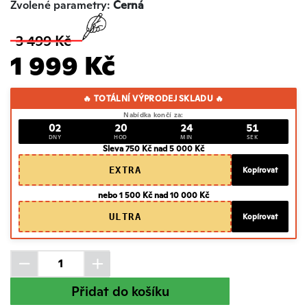
Zvolené parametry:
Černá
3 499 Kč
1 999 Kč
🔥 TOTÁLNÍ VÝPRODEJ SKLADU 🔥
Nabídka končí za:
02
20
24
50
DNY
HOD
MIN
SEK
Sleva 750 Kč nad 5 000 Kč
EXTRA
Kopírovat
nebo 1 500 Kč nad 10 000 Kč
ULTRA
Kopírovat
Přidat do košíku