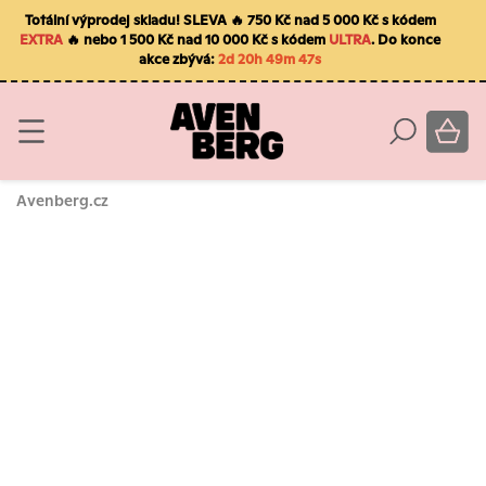
Totální výprodej skladu! SLEVA 🔥 750 Kč nad 5 000 Kč s kódem
EXTRA
🔥 nebo 1 500 Kč nad 10 000 Kč s kódem
ULTRA
. Do konce
akce zbývá:
2d 20h 49m 46s
Avenberg.cz