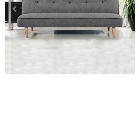
Předchozí
Další