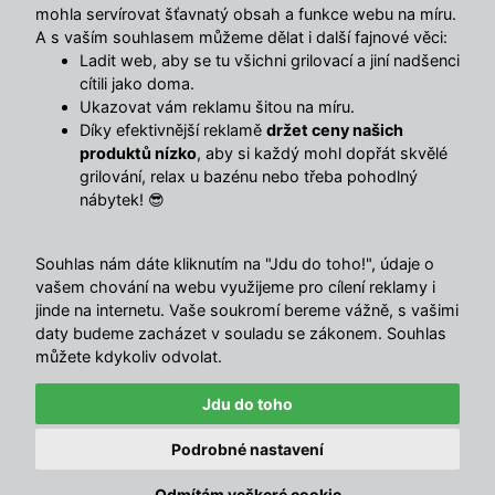
mohla servírovat šťavnatý obsah a funkce webu na míru.
Vlastnosti
A s vaším souhlasem můžeme dělat i další fajnové věci:
Ladit web, aby se tu všichni grilovací a jiní nadšenci
cítili jako doma.
Jednoduchý rozkládací systém click-clack
Ukazovat vám reklamu šitou na míru.
Díky efektivnější reklamě
držet ceny našich
produktů nízko
, aby si každý mohl dopřát skvělé
Kvalitní šedé čalounění
grilování, relax u bazénu nebo třeba pohodlný
nábytek! 😎
Lakované dřevěné nohy
Souhlas nám dáte kliknutím na "Jdu do toho!", údaje o
vašem chování na webu využijeme pro cílení reklamy i
Skandinávský design
jinde na internetu. Vaše soukromí bereme vážně, s vašimi
daty budeme zacházet v souladu se zákonem. Souhlas
můžete kdykoliv odvolat.
Snadná transformace na lůžko
Jdu do toho
Kompaktní rozměry
✕
Právě zakoupeno · před 1 min
Podrobné nastavení
Kloubová markýza Avenberg CELESTE - Šedo
🔥
stříbrná
Odmítám veškeré cookie