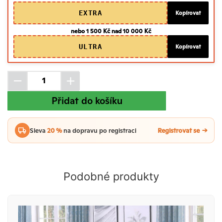
EXTRA
Kopírovat
nebo 1 500 Kč nad 10 000 Kč
ULTRA
Kopírovat
Přidat do košíku
Sleva
20 %
na dopravu po registraci
Registrovat se
Podobné produkty