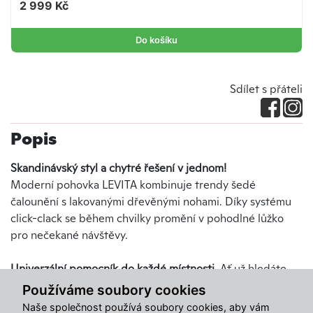
2 999 Kč
Do košíku
Sdílet s přáteli
Popis
Skandinávský styl a chytré řešení v jednom!
Moderní pohovka LEVITA kombinuje trendy šedé
čalounění s lakovanými dřevěnými nohami. Díky systému
click-clack se během chvilky promění v pohodlné lůžko
pro nečekané návštěvy.
Univerzální pomocník do každé místnosti.
Ať už hledáte
pohovku
do studentského pokoje, pro hosty nebo do
Používáme soubory cookies
jídelního koutu, tento kousek se všude skvěle vyjímá.
Naše společnost používá soubory cookies, aby vám