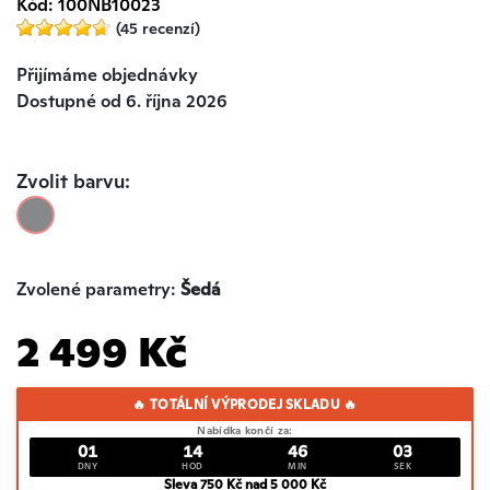
Kód: 100NB10023
(45 recenzí)
Přijímáme objednávky
Dostupné od 6. října 2026
Zvolit barvu:
Zvolené parametry:
Šedá
2 499 Kč
🔥 TOTÁLNÍ VÝPRODEJ SKLADU 🔥
Nabídka končí za:
01
14
46
03
DNY
HOD
MIN
SEK
Sleva 750 Kč nad 5 000 Kč