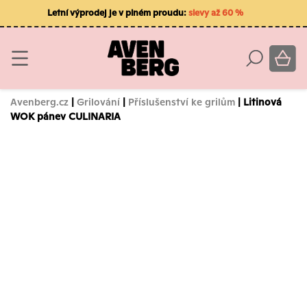
Letní výprodej je v plném proudu:
slevy až 60 %
Avenberg.cz
|
Grilování
|
Příslušenství ke grilům
| Litinová
WOK pánev CULINARIA