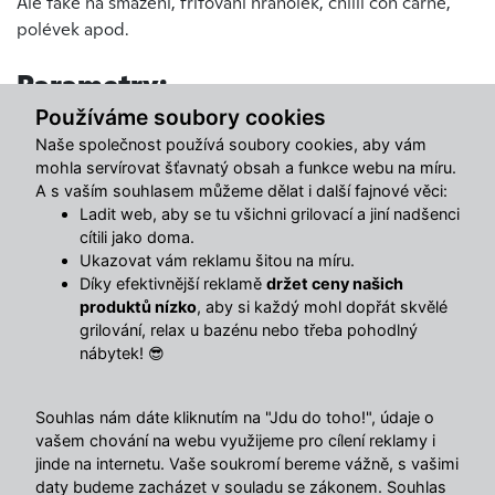
Ale také na smažení, fritování hranolek, chilli con carne,
polévek apod.
Parametry:
Používáme soubory cookies
Naše společnost používá soubory cookies, aby vám
Multifunčkní využití!
mohla servírovat šťavnatý obsah a funkce webu na míru.
A s vaším souhlasem můžeme dělat i další fajnové věci:
Průměr 36 cm
Ladit web, aby se tu všichni grilovací a jiní nadšenci
Výška 10 cm
cítili jako doma.
Hmotnost: 5 kg
Ukazovat vám reklamu šitou na míru.
Díky efektivnější reklamě
držet ceny našich
Záruka 2 roky! Návod k obsluze v českém jazyce!
produktů nízko
, aby si každý mohl dopřát skvělé
grilování, relax u bazénu nebo třeba pohodlný
nábytek! 😎
Hodnocení produktu
Souhlas nám dáte kliknutím na "Jdu do toho!", údaje o
vašem chování na webu využijeme pro cílení reklamy i
jinde na internetu. Vaše soukromí bereme vážně, s vašimi
EXCELLENT
daty budeme zacházet v souladu se zákonem. Souhlas
Litinová WOK pánev