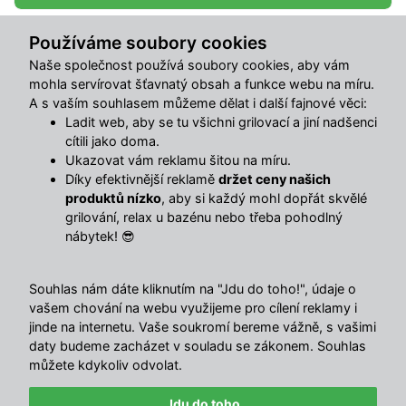
Používáme soubory cookies
Sdílet s přáteli
Naše společnost používá soubory cookies, aby vám
mohla servírovat šťavnatý obsah a funkce webu na míru.
A s vaším souhlasem můžeme dělat i další fajnové věci:
Popis
Ladit web, aby se tu všichni grilovací a jiní nadšenci
cítili jako doma.
Ukazovat vám reklamu šitou na míru.
Kvalitní plechový zahradní domek, který osloví zákazníka
Díky efektivnější reklamě
držet ceny našich
především velmi příznivým poměrem ceny a kvality.
produktů nízko
, aby si každý mohl dopřát skvělé
Domek je možné použít k uskladnění zahrádkářských,
grilování, relax u bazénu nebo třeba pohodlný
sportovních, bazénových, grilovacích, campingových,
nábytek! 😎
motoristických a dalších potřeb. Jde o jeden z
nejkvalitnějších domků na českém trhu se sílou stěny 0,26-
Souhlas nám dáte kliknutím na "Jdu do toho!", údaje o
0,30 mm. Moderní design, barva, snadná montáž,
vašem chování na webu využijeme pro cílení reklamy i
celoroční použití. Kvalitní materiál s povrchovou úpravou -
jinde na internetu. Vaše soukromí bereme vážně, s vašimi
pozinkovaný plech s žárově nanesenou barvou. Odolný
daty budeme zacházet v souladu se zákonem. Souhlas
vůči počasí, velmi dlouhá životnost.
můžete kdykoliv odvolat.
Dvoje velké lamelové posuvné dveře a vysoký dveřní
otvor umožňuje pohodlný přístup.
Jdu do toho