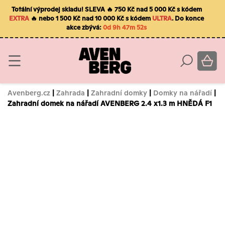
Totální výprodej skladu! SLEVA 🔥 750 Kč nad 5 000 Kč s kódem
EXTRA
🔥 nebo 1 500 Kč nad 10 000 Kč s kódem
ULTRA
. Do konce
akce zbývá:
0d 9h 47m 51s
Avenberg.cz
|
Zahrada
|
Zahradní domky
|
Domky na nářadí
|
Zahradní domek na nářadí AVENBERG 2.4 x1.3 m HNĚDÁ F1