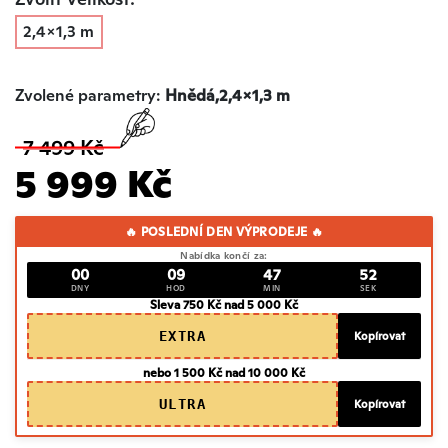
2,4x1,3 m
Zvolené parametry:
Hnědá,2,4x1,3 m
7 499 Kč
5 999 Kč
🔥 POSLEDNÍ DEN VÝPRODEJE 🔥
Nabídka končí za:
00
09
47
51
DNY
HOD
MIN
SEK
Sleva 750 Kč nad 5 000 Kč
EXTRA
Kopírovat
nebo 1 500 Kč nad 10 000 Kč
ULTRA
Kopírovat