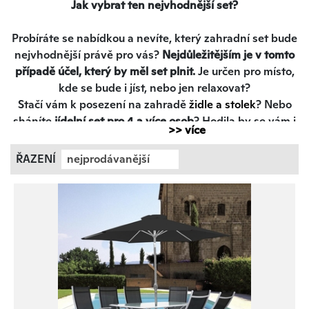
Jak vybrat ten nejvhodnější set?
Probíráte se nabídkou a nevíte, který zahradní set bude
nejvhodnější právě pro vás?
Nejdůležitějším je v tomto
případě účel, který by měl set plnit.
Je určen pro místo,
kde se bude i jíst, nebo jen relaxovat?
Stačí vám k posezení na zahradě
židle a stolek
? Nebo
sháníte
jídelní set pro 4 a více osob
? Hodila by se vám i
>> více
souprava, kam se pohodlně vejde více hostů nebo na
které se budete moct natáhnout a pohodlně relaxovat?
ŘAZENÍ
nejprodávanější
A co nábytek k bazénu? Dáváte přednost
nižšímu
konferenčnímu stolku
, nebo velkému stolu? To je otázek,
že? Až budete mít jasno, hned se vám bude snáze
vybírat. A víte, že v nabídce najdete i
luxusní 13dílné
sestavy se stíněním
?
Důležitý je i materiál zahradního setu
Sety se vyrábějí z různých materiálů.
Nejčastěji je to: