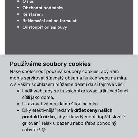
O nás
Obchodní podmínky
Ke stažení
Reklamační online formulář
Odstoupit od smlouvy
Používáme soubory cookies
Naše společnost používá soubory cookies, aby vám
mohla servírovat šťavnatý obsah a funkce webu na míru.
A s vaším souhlasem můžeme dělat i další fajnové věci:
Ladit web, aby se tu všichni grilovací a jiní nadšenci
cítili jako doma.
Ukazovat vám reklamu šitou na míru.
Díky efektivnější reklamě
držet ceny našich
produktů nízko
, aby si každý mohl dopřát skvělé
grilování, relax u bazénu nebo třeba pohodlný
nábytek! 😎