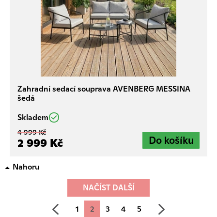
Zahradní sedací souprava AVENBERG MESSINA
šedá
Skladem
4 999 Kč
2 999 Kč
Nahoru
NAČÍST DALŠÍ
předchozí
další
1
2
3
4
5