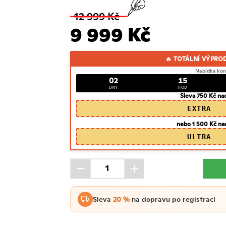
12 999 Kč
9 999 Kč
🔥 TOTÁLNÍ VÝPRO
Nabídka kon
02
15
DNY
HOD
Sleva 750 Kč na
EXTRA
nebo 1 500 Kč na
ULTRA
Sleva
20 %
na dopravu po registraci