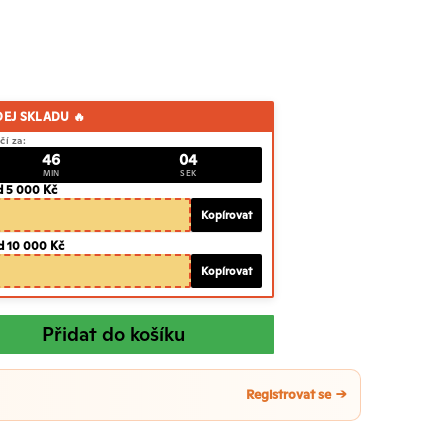
DEJ SKLADU 🔥
čí za:
46
03
MIN
SEK
d 5 000 Kč
Kopírovat
d 10 000 Kč
Kopírovat
Přidat do košíku
Registrovat se