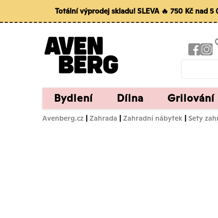
Totální výprodej skladu! SLEVA 🔥 750 Kč nad 
Bydlení
Dílna
Grilování
Avenberg.cz
|
Zahrada
|
Zahradní nábytek
|
Sety zah