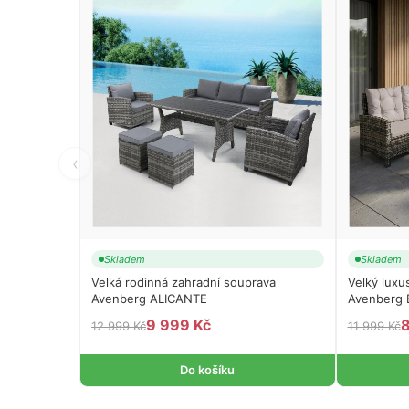
‹
Skladem
Skladem
Velká rodinná zahradní souprava
Velký luxu
Avenberg ALICANTE
Avenberg 
9 999 Kč
8
12 999 Kč
11 999 Kč
Do košíku