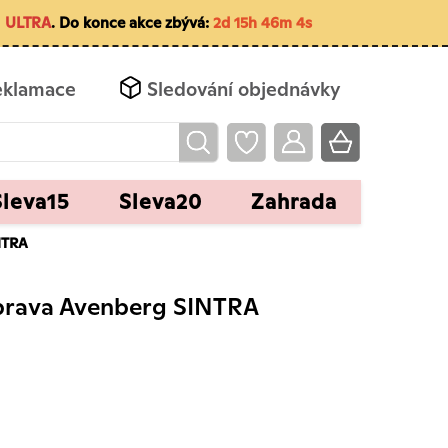
m
ULTRA
. Do konce akce zbývá:
2d 15h 46m 3s
eklamace
Sledování objednávky
Sleva15
Sleva20
Zahrada
NTRA
uprava Avenberg SINTRA