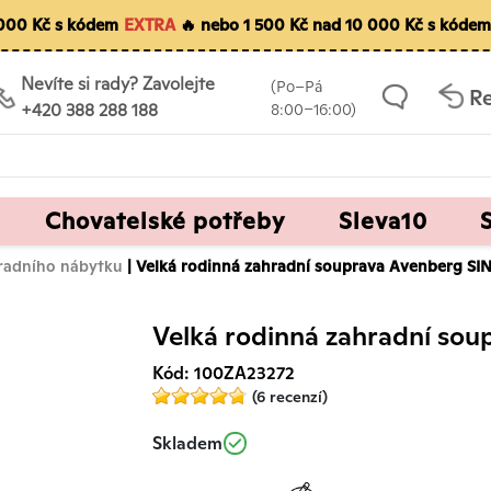
5 000 Kč s kódem
EXTRA
🔥 nebo 1 500 Kč nad 10 000 Kč s kóde
Nevíte si rady? Zavolejte
(Po–Pá
R
+420 388 288 188
8:00–16:00)
Chovatelské potřeby
Sleva10
radního nábytku
| Velká rodinná zahradní souprava Avenberg SI
Velká rodinná zahradní so
Kód: 100ZA23272
(6 recenzí)
Skladem