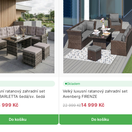
Skladem
sní ratanový zahradní set
Velký luxusní ratanový zahradní set
BARLETTA šedá/sv. šedá
Avenberg FIRENZE
 999 Kč
14 999 Kč
22 999 Kč
Do košíku
Do košíku