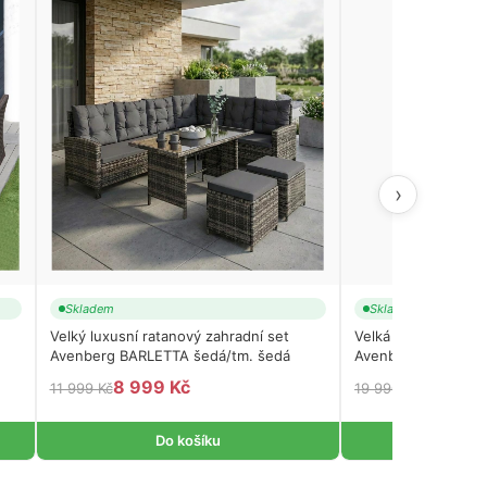
›
Skladem
Skladem
Velký luxusní ratanový zahradní set
Velká rodinná zahr
Avenberg BARLETTA šedá/tm. šedá
Avenberg CORSICA
8 999 Kč
12 999 
11 999 Kč
19 990 Kč
Do košíku
Do 