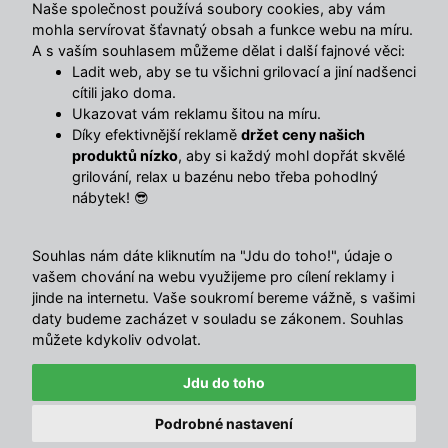
Naše společnost používá soubory cookies, aby vám
mohla servírovat šťavnatý obsah a funkce webu na míru.
A s vaším souhlasem můžeme dělat i další fajnové věci:
Ladit web, aby se tu všichni grilovací a jiní nadšenci
cítili jako doma.
Ukazovat vám reklamu šitou na míru.
Díky efektivnější reklamě
držet ceny našich
produktů nízko
, aby si každý mohl dopřát skvělé
grilování, relax u bazénu nebo třeba pohodlný
nábytek! 😎
Souhlas nám dáte kliknutím na "Jdu do toho!", údaje o
vašem chování na webu využijeme pro cílení reklamy i
🔥 POSLEDNÍ DEN VÝPRODEJE 🔥
jinde na internetu. Vaše soukromí bereme vážně, s vašimi
Nabídka končí za:
daty budeme zacházet v souladu se zákonem. Souhlas
00
07
59
43
můžete kdykoliv odvolat.
4.5
/ 5
DNY
HOD
MIN
SEK
Sleva 750 Kč nad 5 000 Kč
10424
názory
Jdu do toho
EXTRA
Kopírovat
Podrobné nastavení
nebo 1 500 Kč nad 10 000 Kč
© Avenberg.cz | Všechna
with ♥ in
</MajorShop>
✕