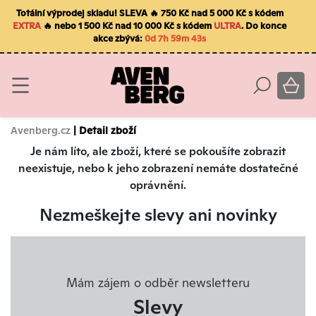
Totální výprodej skladu! SLEVA 🔥 750 Kč nad 5 000 Kč s kódem
EXTRA
🔥 nebo 1 500 Kč nad 10 000 Kč s kódem
ULTRA
. Do konce
akce zbývá:
0d 7h 59m 43s
Avenberg.cz
| Detail zboží
Je nám líto, ale zboží, které se pokoušíte zobrazit
neexistuje, nebo k jeho zobrazení nemáte dostatečné
oprávnění.
Nezmeškejte slevy ani novinky
Mám zájem o odběr newsletteru
Slevy